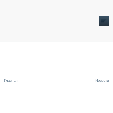
ТОПЛИВНЫЙ КРИЗИС
НОВОСТИ
CTT EXPO 2026
CTT EXPO 2025
КАК ПРОДЛИТЬ ЖИЗНЬ СПЕЦТЕХНИКЕ?
Главная
Новости
АНАЛИТИКА
ОБЗОР РЫНКА
ТЕХНИКА КРУПНЫМ ПЛАНОМ
ИСПЫТАТЕЛИ
ТЕХНОЛОГИИ
ДОРОЖНАЯ ИНДУСТРИЯ