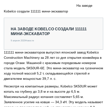
СЕРВИСМЕНЫ
На заводе
Kobelco создали 111111 мини-экскаватор
СПЕЦПРОЕКТЫ
МЕРОПРИЯТИЯ
СТАТЬИ ПО КАТЕГОРИЯМ ТЕХНИКИ
НА ЗАВОДЕ KOBELCO СОЗДАЛИ 111111
О ПРОЕКТЕ
МИНИ-ЭКСКАВАТОР
9 апреля 2020
Новости
111111 мини-экскаваторов выпустил японский завод Kobelco
Construction Machinery за 28 лет со дня открытия конвейера в
городе Огаки. Машиной с красивым порядковым номером
стала модель SK50UR-6E. Это мини-экскаватор на гусеничном
ходу полной массой 5,2 т, складывающейся стрелой и
двигателем мощностью 39,7 л. с.
Несмотря на компактные размеры, Kobelco SK50UR может
копать на глубину до 3,8 м и на высоте до 6,5 м.
Максимальный радиус копания составляет 5,65 м.
Заявленное усилие на ковше — 34,3 кН. Эту модель называют