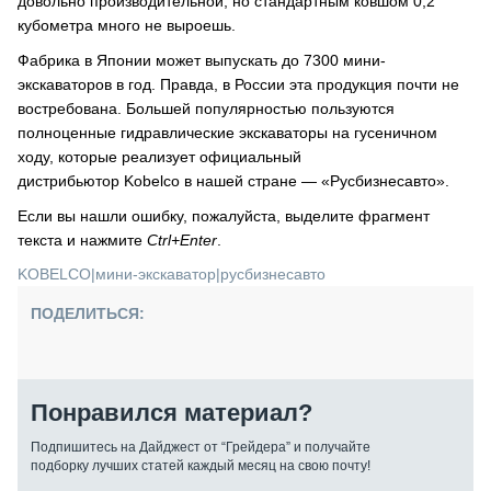
довольно производительной, но стандартным ковшом 0,2
кубометра много не выроешь.
Фабрика в Японии может выпускать до 7300 мини-
экскаваторов в год. Правда, в России эта продукция почти не
востребована. Большей популярностью пользуются
полноценные гидравлические экскаваторы на гусеничном
ходу, которые реализует официальный
дистрибьютор Kobelco в нашей стране — «Русбизнесавто».
Если вы нашли ошибку, пожалуйста, выделите фрагмент
текста и нажмите
Ctrl+Enter
.
KOBELCO
|
мини-экскаватор
|
русбизнесавто
ПОДЕЛИТЬСЯ:
Понравился материал?
Подпишитесь на Дайджест от “Грейдера” и получайте
подборку лучших статей каждый месяц на свою почту!