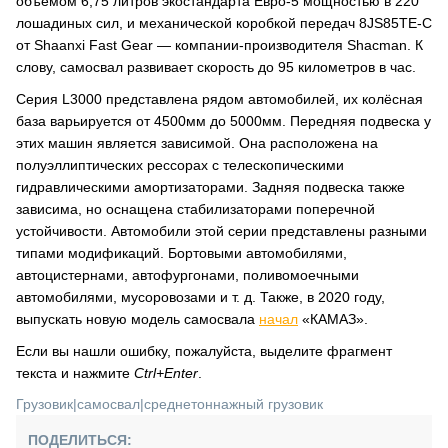
объемом 6,75 литров экостандарта Евро-5 мощностью в 220
лошадиных сил, и механической коробкой передач 8JS85TE-C
от Shaanxi Fast Gear — компании-производителя Shacman. К
слову, самосвал развивает скорость до 95 километров в час.
Серия L3000 представлена рядом автомобилей, их колёсная
база варьируется от 4500мм до 5000мм. Передняя подвеска у
этих машин является зависимой. Она расположена на
полуэллиптических рессорах с телескопическими
гидравлическими амортизаторами. Задняя подвеска также
зависима, но оснащена стабилизаторами поперечной
устойчивости. Автомобили этой серии представлены разными
типами модификаций. Бортовыми автомобилями,
автоцистернами, автофургонами, поливомоечными
автомобилями, мусоровозами и т. д. Также, в 2020 году,
выпускать новую модель самосвала
начал
«КАМАЗ».
Если вы нашли ошибку, пожалуйста, выделите фрагмент
текста и нажмите
Ctrl+Enter
.
Грузовик
|
самосвал
|
среднетоннажный грузовик
ПОДЕЛИТЬСЯ: