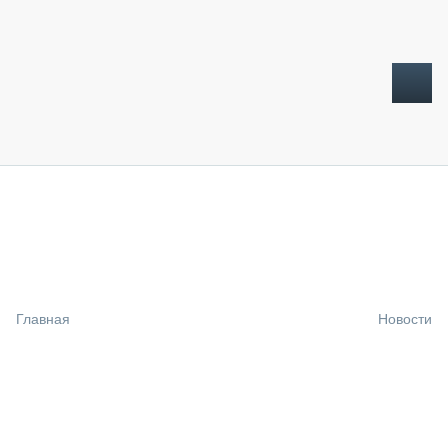
ТОПЛИВНЫЙ КРИЗИС
НОВОСТИ
CTT EXPO 2026
CTT EXPO 2025
КАК ПРОДЛИТЬ ЖИЗНЬ СПЕЦТЕХНИКЕ?
Главная
Новости
АНАЛИТИКА
ОБЗОР РЫНКА
ТЕХНИКА КРУПНЫМ ПЛАНОМ
ИСПЫТАТЕЛИ
ТЕХНОЛОГИИ
ДОРОЖНАЯ ИНДУСТРИЯ