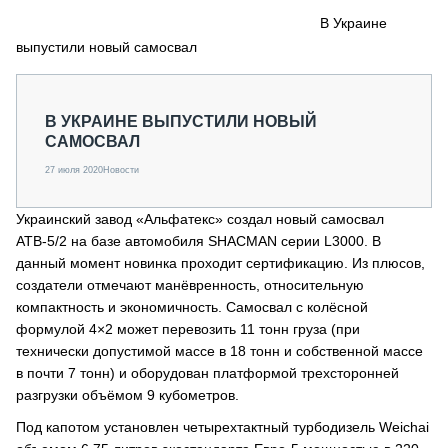
СЕРВИСМЕНЫ
В Украине
выпустили новый самосвал
СПЕЦПРОЕКТЫ
МЕРОПРИЯТИЯ
СТАТЬИ ПО КАТЕГОРИЯМ ТЕХНИКИ
В УКРАИНЕ ВЫПУСТИЛИ НОВЫЙ
О ПРОЕКТЕ
САМОСВАЛ
27 июля 2020
Новости
Украинский завод «Альфатекс» создал новый самосвал
АТВ-5/2 на базе автомобиля SHACMAN серии L3000. В
данный момент новинка проходит сертификацию. Из плюсов,
создатели отмечают манёвренность, относительную
компактность и экономичность. Самосвал с колёсной
формулой 4×2 может перевозить 11 тонн груза (при
технически допустимой массе в 18 тонн и собственной массе
в почти 7 тонн) и оборудован платформой трехсторонней
разгрузки объёмом 9 кубометров.
Под капотом установлен четырехтактный турбодизель Weichai