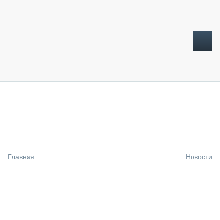
ТОПЛИВНЫЙ КРИЗИС
НОВОСТИ
CTT EXPO 2026
CTT EXPO 2025
КАК ПРОДЛИТЬ ЖИЗНЬ СПЕЦТЕХНИКЕ?
Главная
Новости
АНАЛИТИКА
ОБЗОР РЫНКА
ТЕХНИКА КРУПНЫМ ПЛАНОМ
ИСПЫТАТЕЛИ
ТЕХНОЛОГИИ
ДОРОЖНАЯ ИНДУСТРИЯ