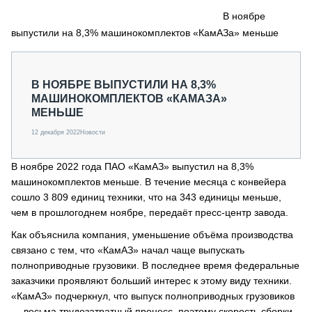
СЕРВИСМЕНЫ
В ноябре
выпустили на 8,3% машинокомплектов «КамАЗа» меньше
СПЕЦПРОЕКТЫ
МЕРОПРИЯТИЯ
СТАТЬИ ПО КАТЕГОРИЯМ ТЕХНИКИ
В НОЯБРЕ ВЫПУСТИЛИ НА 8,3%
О ПРОЕКТЕ
МАШИНОКОМПЛЕКТОВ «КАМАЗА»
МЕНЬШЕ
12 декабря 2022
Новости
В ноябре 2022 года ПАО «КамАЗ» выпустил на 8,3%
машинокомплектов меньше. В течение месяца с конвейера
сошло 3 809 единиц техники, что на 343 единицы меньше,
чем в прошлогоднем ноябре, передаёт пресс-центр завода.
Как объяснила компания, уменьшение объёма производства
связано с тем, что «КамАЗ» начал чаще выпускать
полноприводные грузовики. В последнее время федеральные
заказчики проявляют больший интерес к этому виду техники.
«КамАЗ» подчеркнул, что выпуск полноприводных грузовиков
— весьма трудозатратный процесс, поэтому скорость сборки