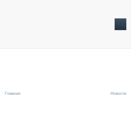
ТОПЛИВНЫЙ КРИЗИС
НОВОСТИ
CTT EXPO 2026
CTT EXPO 2025
КАК ПРОДЛИТЬ ЖИЗНЬ СПЕЦТЕХНИКЕ?
Главная
Новости
АНАЛИТИКА
ОБЗОР РЫНКА
ТЕХНИКА КРУПНЫМ ПЛАНОМ
ИСПЫТАТЕЛИ
ТЕХНОЛОГИИ
ДОРОЖНАЯ ИНДУСТРИЯ