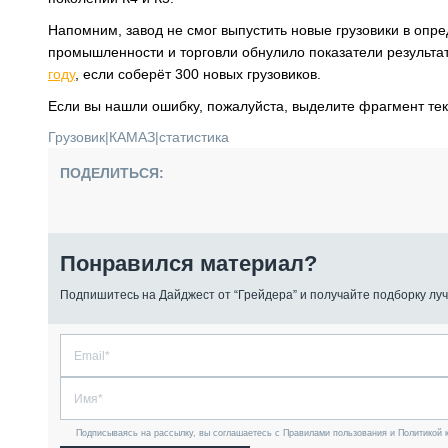
Напомним, завод не смог выпустить новые грузовики в опр
промышленности и торговли обнулило показатели результат
году
, если соберёт 300 новых грузовиков.
Если вы нашли ошибку, пожалуйста, выделите фрагмент те
Грузовик
|
КАМАЗ
|
статистика
ПОДЕЛИТЬСЯ:
Понравился материал?
Подпишитесь на Дайджест от “Грейдера” и получайте подборку луч
Подписываясь на рассылку, вы соглашаетесь с Правилами пользования и Политикой 