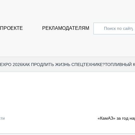
 ПРОЕКТЕ
РЕКЛАМОДАТЕЛЯМ
 EXPO 2026
КАК ПРОДЛИТЬ ЖИЗНЬ СПЕЦТЕХНИКЕ?
ТОПЛИВНЫЙ 
СПЕЦПРОЕКТЫ
СТАТЬ
EXPO CTT 2024
ДОРОЖ
EXPO CTT 2023
ГРУЗО
EXPO CTT 2022
КОММЕ
сти
«КамАЗ» за год на
КОМТРАНС 2021
ПОДЪЁ
МЕРОПРИЯТИЯ
ПРИЦЕ