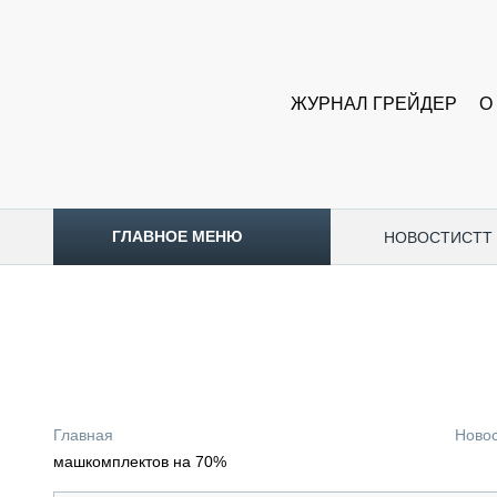
ЖУРНАЛ ГРЕЙДЕР
О
ГЛАВНОЕ МЕНЮ
НОВОСТИ
CTT
ТОПЛИВНЫЙ КРИЗИС
НОВОСТИ
CTT EXPO 2026
CTT EXPO 2025
КАК ПРОДЛИТЬ ЖИЗНЬ СПЕЦТЕХНИКЕ?
Главная
Ново
АНАЛИТИКА
машкомплектов на 70%
ОБЗОР РЫНКА