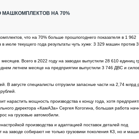
ОБЗОР ПРОШЕДШИХ МЕРОПРИЯТИЙ
КОММУ
БЛИЖАЙШИЕ МЕРОПРИЯТИЯ
ПАССА
О МАШКОМПЛЕКТОВ НА 70%
СЕЛЬХ
ТЕХНИ
КАРЬЕ
омплектов, что на 70% больше прошлогоднего показателя в 1 962
в июле текущего года результаты чуть хуже: 3 329 машин против 3
ЛОГИС
АВТОМ
 месяцев. Всего в 2022 году на заводах выпустили 28 610 единиц г
КОМПЛ
следнем летнем месяце на предприятии выпустили 3 746 ДВС и сило
й. В августе специалисты отгрузили запасные части на 2,74 млрд 
 рублей.
ит нарастить мощность производства к концу года, хотя предприят
рального директора «КамАЗа» Сергея Когогина, большая работа нач
прос на грузовые автомобили.
енастройкой производства и адаптацией поставок деталей под
на заводе собирают не только грузовики поколения К3, но и маш