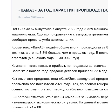
СПЕЦТЕХНИКА И ТРАНСПОРТ
ГРУЗОПЕРЕВОЗКИ
«КАМАЗ» ЗА ГОД НАРАСТИЛ ПРОИЗВОДСТВ
ФИНАНСЫ, ЛИЗИНГ, СТРАХОВАНИЕ
8 сентября 2022
Новости
ТЕХНИКА КРУПНЫМ ПЛАНОМ
ИСПЫТАТЕЛИ
ПАО «КамАЗ» выпустило в августе 2022 года 3 329 машинок
ТЕХНОЛОГИИ
машкомплекта. Однако по сравнению с выпуском грузовиков 
ДОРОЖНАЯ ИНДУСТРИЯ
сообщает пресс-служба автокомпании.
СЕРВИСМЕНЫ
Кроме того, «КамАЗ» подвёл общие итоги производства за 8
техники, а это на 5,8% больше, чем в прошлом году. В по
агрегатов (а с начала года — 30 996 штук).
Компания также назвала прибыль по продажам автозапчасте
Всего же с начала года продажи деталей принесли 22 млрд
Как отмечают представители «КамАЗа», заводу ещё предсто
превысило все показатели 2021 года. Так, по словам гене
осенью, потому что в этот период стабильно повышается с
Г-н Когогин отметил, что с весны компания занималась пер
изменившуюся экономическую ситуацию. На данный момент 
поколений К4 и К5.