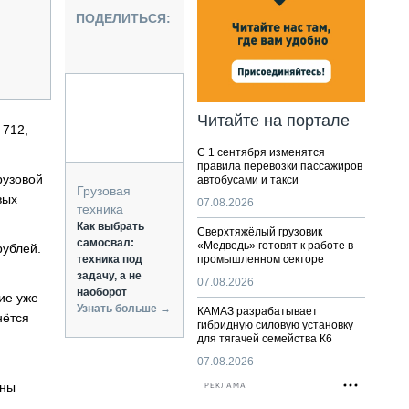
НАЛЬНАЯ ТЕХНИКА
ПОДЕЛИТЬСЯ:
ЖИРСКИЙ ТРАНСПОРТ
ОЗТЕХНИКА
КА СПЕЦИАЛЬНОГО НАЗНАЧЕНИЯ
РНАЯ ТЕХНИКА
Читайте на портале
 712,
ТИКА И СКЛАД
С 1 сентября изменятся
АТИЗАЦИЯ И ТЕХНОЛОГИИ
правила перевозки пассажиров
рузовой
автобусами и такси
ЕКТУЮЩИЕ И СЕРВИС
Грузовая
вых
07.08.2026
техника
Как выбрать
Сверхтяжёлый грузовик
самосвал:
«Медведь» готовят к работе в
рублей.
техника под
промышленном секторе
задачу, а не
07.08.2026
наоборот
ие уже
Узнать больше →
КАМАЗ разрабатывает
нётся
гибридную силовую установку
для тягачей семейства К6
07.08.2026
ины
РЕКЛАМА