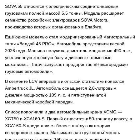
SOVA 55 относится к электрическим среднетоннажным
грузовикам полной массой 5,5 тонны. Модель расширяет
семейство российских электрокаров SOVA Motors,
производство которых организовано в Елабуге.
Ещё одной моделью стал модернизированный магистральный
тягач «Валдай 45 PRO». Автомобиль представили весной
2026 года. Машина получила двигатель мощностью 490 л. с.,
увеличенную колёсную базу и дисковые тормозные
механизмы. Тягач выпускает предприятие «Нижегородские
грузовые автомобили».
В сегменте LCV впервые в июльской статистике появился
Ambertruck JL. Автомобиль оснащается 2,8-литровым
дизелем мощностью 109 л. с. и пятиступенчатой
механической коробкой передач.
Список пополнили и два автомобильных крана XCMG —
XCT50 и XCA160-S. Первый относится к 50-тонному классу, а
XCA160-S представляет более тяжёлую категорию
вседорожных кранов. Максимальная грузоподъёмность
последнего составляет 160 тонн, длина полностью