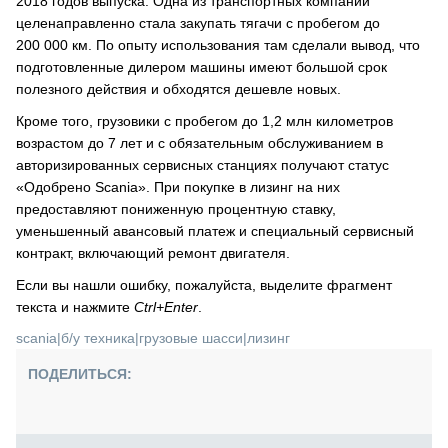
2018 годов выпуска. Одна из транспортных компаний
целенаправленно стала закупать тягачи с пробегом до
200 000 км. По опыту использования там сделали вывод, что
подготовленные дилером машины имеют большой срок
полезного действия и обходятся дешевле новых.
Кроме того, грузовики c пробегом до 1,2 млн километров
возрастом до 7 лет и с обязательным обслуживанием в
авторизированных сервисных станциях получают статус
«Одобрено Scania». При покупке в лизинг на них
предоставляют пониженную процентную ставку,
уменьшенный авансовый платеж и специальный сервисный
контракт, включающий ремонт двигателя.
Если вы нашли ошибку, пожалуйста, выделите фрагмент
текста и нажмите
Ctrl+Enter
.
scania
|
б/у техника
|
грузовые шасси
|
лизинг
ПОДЕЛИТЬСЯ: