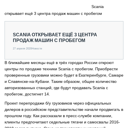
СЕРВИСМЕНЫ
Scania
открывает ещё 3 центра продаж машин с пробегом
СПЕЦПРОЕКТЫ
МЕРОПРИЯТИЯ
СТАТЬИ ПО КАТЕГОРИЯМ ТЕХНИКИ
SCANIA ОТКРЫВАЕТ ЕЩЁ 3 ЦЕНТРА
О ПРОЕКТЕ
ПРОДАЖ МАШИН С ПРОБЕГОМ
27 апреля 2020
Новости
В ближайшие месяцы ещё в трёх городах России откроют
центры по продаже техники Scania с пробегом. Приобрести
проверенные грузовики можно будет в Екатеринбурге, Самаре
и Славянске-на-Кубани. Таким образом, общее количество
авторизованных станций, где будут продавать Scania с
пробегом, достигнет 14.
Проект перепродажи б/у грузовиков через официальных
дилеров в российском представительстве начали продвигать в
прошлом году. Как рассказали в пресс-службе компании,
клиенты предпочитают седельные тягачи и самосвалы 2016-