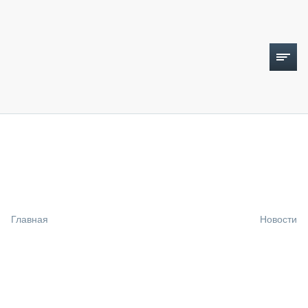
ТОПЛИВНЫЙ КРИЗИС
НОВОСТИ
CTT EXPO 2026
CTT EXPO 2025
КАК ПРОДЛИТЬ ЖИЗНЬ СПЕЦТЕХНИКЕ?
Главная
Новости
АНАЛИТИКА
ОБЗОР РЫНКА
ТЕХНИКА КРУПНЫМ ПЛАНОМ
ИСПЫТАТЕЛИ
ТЕХНОЛОГИИ
ДОРОЖНАЯ ИНДУСТРИЯ