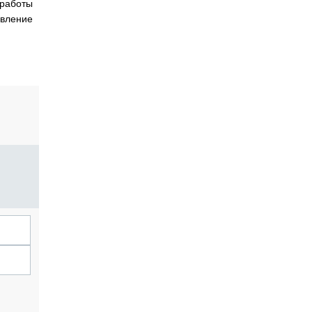
 работы
авление