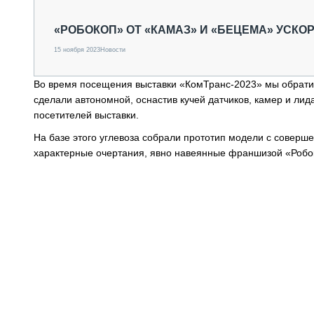
СПЕЦТЕХНИКА И ТРАНСПОРТ
ГРУЗОПЕРЕВОЗКИ
«РОБОКОП» ОТ «КАМАЗ» И «БЕЦЕМА» УСКО
ФИНАНСЫ, ЛИЗИНГ, СТРАХОВАНИЕ
15 ноября 2023
Новости
ТЕХНИКА КРУПНЫМ ПЛАНОМ
ИСПЫТАТЕЛИ
Во время посещения выставки «КомТранс-2023» мы обрати
ТЕХНОЛОГИИ
сделали автономной, оснастив кучей датчиков, камер и лид
ДОРОЖНАЯ ИНДУСТРИЯ
посетителей выставки.
СЕРВИСМЕНЫ
На базе этого углевоза собрали прототип модели с соверше
характерные очертания, явно навеянные франшизой «Робок