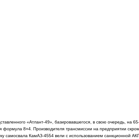
ставленного «Атлант-49», базировавшегося, в свою очередь, на 65
ная формула 8×4. Производителя трансмиссии на предприятии скро
отку самосвала КамАЗ-4554 вели с использованием санкционной АК