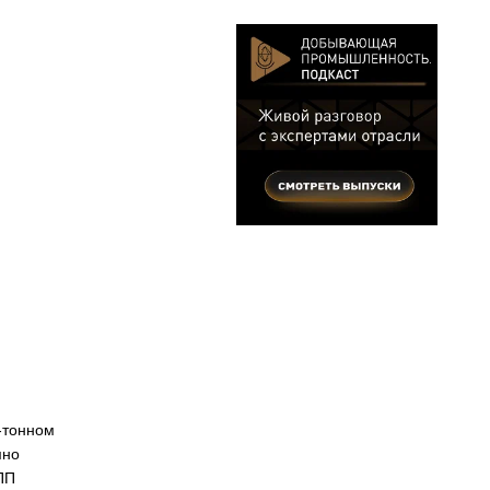
-тонном
мно
ПП