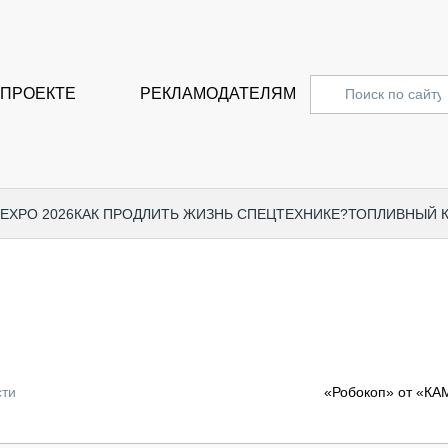
 ПРОЕКТЕ
РЕКЛАМОДАТЕЛЯМ
 EXPO 2026
КАК ПРОДЛИТЬ ЖИЗНЬ СПЕЦТЕХНИКЕ?
ТОПЛИВНЫЙ 
СПЕЦПРОЕКТЫ
СТАТЬ
EXPO CTT 2024
ДОРОЖ
EXPO CTT 2023
ГРУЗО
EXPO CTT 2022
КОММЕ
сти
«Робокоп» от «КА
КОМТРАНС 2021
ПОДЪЁ
МЕРОПРИЯТИЯ
ПРИЦЕ