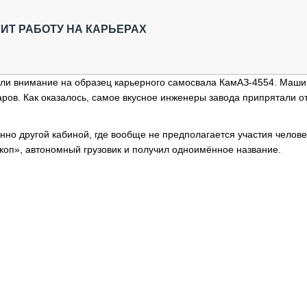
ОБЗОР ПРОШЕДШИХ МЕРОПРИЯТИЙ
КОММУ
БЛИЖАЙШИЕ МЕРОПРИЯТИЯ
ПАССА
РИТ РАБОТУ НА КАРЬЕРАХ
СЕЛЬХ
ТЕХНИ
КАРЬЕ
ли внимание на образец карьерного самосвала КамАЗ-4554. Маши
аров. Как оказалось, самое вкусное инженеры завода припрятали о
ЛОГИС
АВТОМ
нно другой кабиной, где вообще не предполагается участия челове
КОМПЛ
оп», автономный грузовик и получил одноимённое название.