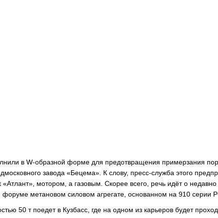
лнили в W-образной форме для предотвращения примерзания по
московного завода «Бецема». К слову, пресс-служба этого предп
«Атлант», мотором, а газовым. Скорее всего, речь идёт о недавно
форуме метановом силовом агрегате, основанном на 910 серии Р
ью 50 т поедет в Кузбасс, где на одном из карьеров будет проход