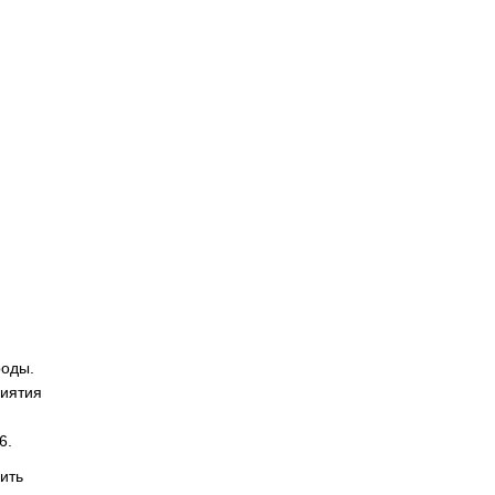
роды.
риятия
6.
ить