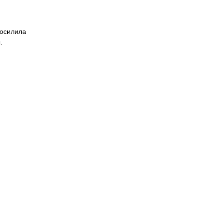
 осилила
.