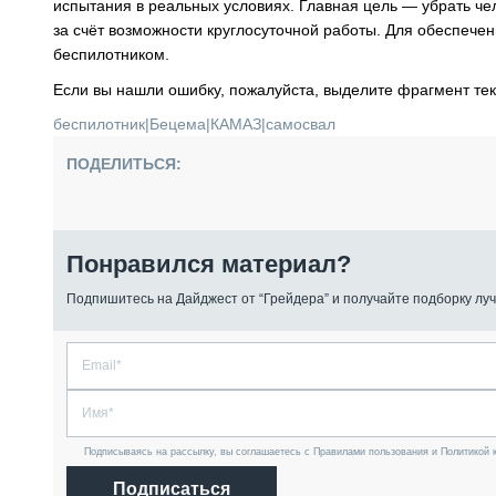
испытания в реальных условиях. Главная цель — убрать че
за счёт возможности круглосуточной работы. Для обеспеч
беспилотником.
Если вы нашли ошибку, пожалуйста, выделите фрагмент те
беспилотник
|
Бецема
|
КАМАЗ
|
самосвал
ПОДЕЛИТЬСЯ:
Понравился материал?
Подпишитесь на Дайджест от “Грейдера” и получайте подборку луч
Подписываясь на рассылку, вы соглашаетесь с Правилами пользования и Политикой 
Подписаться