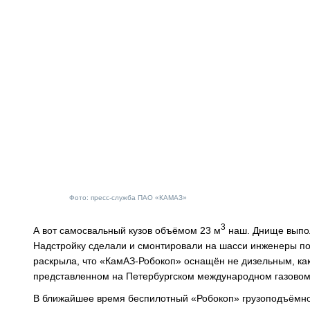
Фото: пресс-служба ПАО «КАМАЗ»
3
А вот самосвальный кузов объёмом 23 м
наш. Днище выпо
Надстройку сделали и смонтировали на шасси инженеры под
раскрыла, что «КамАЗ-Робокоп» оснащён не дизельным, как 
представленном на Петербургском международном газовом 
В ближайшее время беспилотный «Робокоп» грузоподъёмност