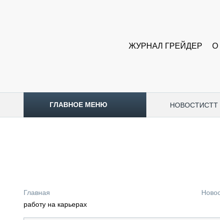
ЖУРНАЛ ГРЕЙДЕР
О
ГЛАВНОЕ МЕНЮ
НОВОСТИ
CTT
ТОПЛИВНЫЙ КРИЗИС
НОВОСТИ
CTT EXPO 2026
CTT EXPO 2025
КАК ПРОДЛИТЬ ЖИЗНЬ СПЕЦТЕХНИКЕ?
Главная
Ново
АНАЛИТИКА
работу на карьерах
ОБЗОР РЫНКА