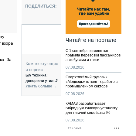
НАЛЬНАЯ ТЕХНИКА
ПОДЕЛИТЬСЯ:
ЖИРСКИЙ ТРАНСПОРТ
ОЗТЕХНИКА
КА СПЕЦИАЛЬНОГО НАЗНАЧЕНИЯ
РНАЯ ТЕХНИКА
ну
Читайте на портале
т взора
ТИКА И СКЛАД
С 1 сентября изменятся
АТИЗАЦИЯ И ТЕХНОЛОГИИ
правила перевозки пассажиров
ка. За
автобусами и такси
ЕКТУЮЩИЕ И СЕРВИС
Комплектующие
07.08.2026
и сервис
Б/у техника:
Сверхтяжёлый грузовик
донор или утиль?
«Медведь» готовят к работе в
Узнать больше →
промышленном секторе
07.08.2026
КАМАЗ разрабатывает
гибридную силовую установку
для тягачей семейства К6
07.08.2026
РЕКЛАМА