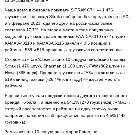
китайским компаниям.
Чаще всего в феврале покупали SITRAK C7H — 1 476
грузовиков. Год назад Sitrak вообще не был представлен в РФ,
а в феврале 2023 года его доля на российском рынке
составила 17,7%. На втором месте в топе популярных
моделей грузовиков расположился FAW CA3310 (572 штуки).
КАМАЗ-43118 и КАМАЗ-65115 заняли 4 и 5 позиции в
рейтинге: 539 и 519 проданных грузовиков соответственно.
Следом за «КамАЗом» в топе-10 следуют китайские бренды
Sitrak (1 476 штук), Shacman (1 180 штук), FAW (802 штуки) и
Howo (565 штук). Продажи грузовиков «ГАЗ» сократились до
519 единиц техники (-26,4% год к году) — шестое место в
рейтинге.
Ещё сильнее упали продажи техники другого отечественного
бренда, «Урала», а именно на 54,1% (278 грузовиков). «МАЗ»,
который располагается в рейтинге на одну строчку выше,
напротив, нарастил своё присутствие на рынке на 4,5% (442
грузовика).
Замыкают топ-10 популярных марок Foton, не