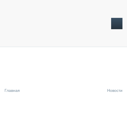
ТОПЛИВНЫЙ КРИЗИС
НОВОСТИ
CTT EXPO 2026
CTT EXPO 2025
КАК ПРОДЛИТЬ ЖИЗНЬ СПЕЦТЕХНИКЕ?
Главная
Новости
АНАЛИТИКА
ОБЗОР РЫНКА
ТЕХНИКА КРУПНЫМ ПЛАНОМ
ИСПЫТАТЕЛИ
ТЕХНОЛОГИИ
ДОРОЖНАЯ ИНДУСТРИЯ