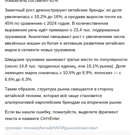
показатель составлял 42%.
Заметный рост демонстрируют китайские бренды: их доля
увеличилась с 10,2% до 16%, а продажи выросли почти на
45% по сравнению с 2024 годом. В количественном
выражении речь идёт примерно о 23,4 тыс. подержанных
грузовиков. Аналитики связывают рост с увеличением числа
ввезённых машин из Китая и активным развитием китайских
марок в сегменте новых грузовиков.
Шведские грузовики занимают третье место по популярности
(около 14,8 тыс. проданных единиц, или 10,1% рынка). Доля
немецких марок снизилась с 10,5% до 8,9%, японских — с
6,6% до 6,3%.
Таким образом, структура рынка смещается в сторону
китайской техники, которая всё чаще становится
альтернативой европейским брендам на вторичном рынке.
Если вы нашли ошибку, пожалуйста, выделите фрагмент
текста и нажмите
Ctrl+Enter
.
грузовая техника
|
Китай
|
НАПИ
|
рынок
|
самосвал