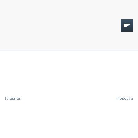
ТОПЛИВНЫЙ КРИЗИС
НОВОСТИ
CTT EXPO 2026
CTT EXPO 2025
КАК ПРОДЛИТЬ ЖИЗНЬ СПЕЦТЕХНИКЕ?
Главная
Новости
АНАЛИТИКА
ОБЗОР РЫНКА
ТЕХНИКА КРУПНЫМ ПЛАНОМ
ИСПЫТАТЕЛИ
ТЕХНОЛОГИИ
ДОРОЖНАЯ ИНДУСТРИЯ