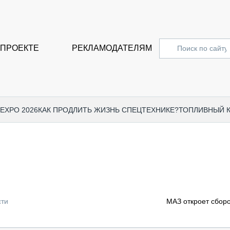
 ПРОЕКТЕ
РЕКЛАМОДАТЕЛЯМ
 EXPO 2026
КАК ПРОДЛИТЬ ЖИЗНЬ СПЕЦТЕХНИКЕ?
ТОПЛИВНЫЙ 
СПЕЦПРОЕКТЫ
СТАТЬ
EXPO CTT 2024
ДОРОЖ
EXPO CTT 2023
ГРУЗО
EXPO CTT 2022
КОММЕ
сти
МАЗ откроет сборо
КОМТРАНС 2021
ПОДЪЁ
МЕРОПРИЯТИЯ
ПРИЦЕ