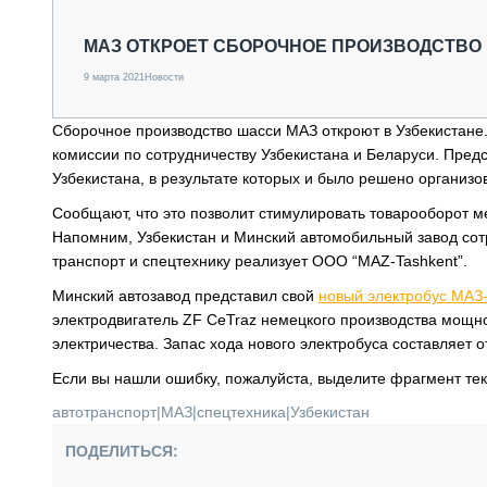
СПЕЦТЕХНИКА И ТРАНСПОРТ
ГРУЗОПЕРЕВОЗКИ
МАЗ ОТКРОЕТ СБОРОЧНОЕ ПРОИЗВОДСТВО
ФИНАНСЫ, ЛИЗИНГ, СТРАХОВАНИЕ
9 марта 2021
Новости
ТЕХНИКА КРУПНЫМ ПЛАНОМ
ИСПЫТАТЕЛИ
Сборочное производство шасси МАЗ откроют в Узбекистане
ТЕХНОЛОГИИ
комиссии по сотрудничеству Узбекистана и Беларуси. Пре
ДОРОЖНАЯ ИНДУСТРИЯ
Узбекистана, в результате которых и было решено организо
СЕРВИСМЕНЫ
Сообщают, что это позволит стимулировать товарооборот м
Напомним, Узбекистан и Минский автомобильный завод сотр
транспорт и спецтехнику реализует ООО “MAZ-Tashkent”.
Минский автозавод представил свой
новый электробус МАЗ
электродвигатель ZF CeTraz немецкого производства мощно
электричества. Запас хода нового электробуса составляет о
Если вы нашли ошибку, пожалуйста, выделите фрагмент те
автотранспорт
|
МАЗ
|
спецтехника
|
Узбекистан
ПОДЕЛИТЬСЯ: