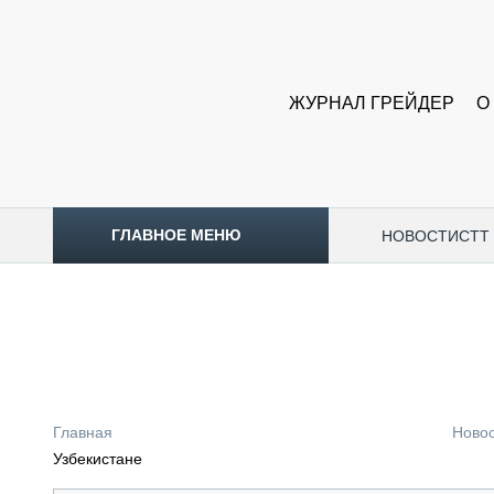
ЖУРНАЛ ГРЕЙДЕР
О
ГЛАВНОЕ МЕНЮ
НОВОСТИ
CTT
ТОПЛИВНЫЙ КРИЗИС
НОВОСТИ
CTT EXPO 2026
CTT EXPO 2025
КАК ПРОДЛИТЬ ЖИЗНЬ СПЕЦТЕХНИКЕ?
Главная
Ново
АНАЛИТИКА
Узбекистане
ОБЗОР РЫНКА