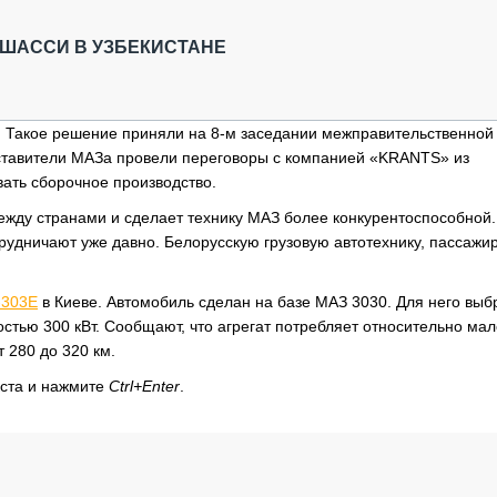
ОБЗОР ПРОШЕДШИХ МЕРОПРИЯТИЙ
КОММУ
БЛИЖАЙШИЕ МЕРОПРИЯТИЯ
ПАССА
 ШАССИ В УЗБЕКИСТАНЕ
СЕЛЬХ
ТЕХНИ
КАРЬЕ
. Такое решение приняли на 8-м заседании межправительственной
дставители МАЗа провели переговоры с компанией «KRANTS» из
ЛОГИС
вать сборочное производство.
АВТОМ
ежду странами и сделает технику МАЗ более конкурентоспособной.
КОМПЛ
удничают уже давно. Белорусскую грузовую автотехнику, пассажи
-303Е
в Киеве. Автомобиль сделан на базе МАЗ 3030. Для него выб
стью 300 кВт. Сообщают, что агрегат потребляет относительно мал
т 280 до 320 км.
кста и нажмите
Ctrl+Enter
.