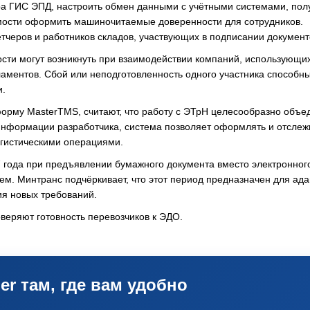
а ГИС ЭПД, настроить обмен данными с учётными системами, пол
мости оформить машиночитаемые доверенности для сотрудников.
етчеров и работников складов, участвующих в подписании документ
ости могут возникнуть при взаимодействии компаний, использующи
ламентов. Сбой или неподготовленность одного участника способн
и.
рму MasterTMS, считают, что работу с ЭТрН целесообразно объед
 информации разработчика, система позволяет оформлять и отслеж
огистическими операциями.
7 года при предъявлении бумажного документа вместо электронног
м. Минтранс подчёркивает, что этот период предназначен для ад
ия новых требований.
оверяют готовность перевозчиков к ЭДО.
er там, где вам удобно