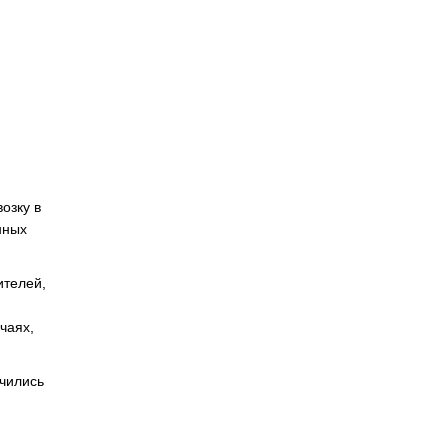
озку в
нных
ителей,
чаях,
ючились