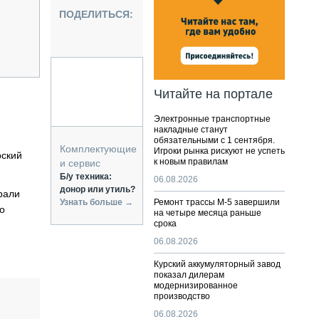
НАЛЬНАЯ ТЕХНИКА
ПОДЕЛИТЬСЯ:
ЖИРСКИЙ ТРАНСПОРТ
ОЗТЕХНИКА
КА СПЕЦИАЛЬНОГО НАЗНАЧЕНИЯ
РНАЯ ТЕХНИКА
Читайте на портале
ТИКА И СКЛАД
Электронные транспортные
АТИЗАЦИЯ И ТЕХНОЛОГИИ
накладные станут
обязательными с 1 сентября.
ЕКТУЮЩИЕ И СЕРВИС
Комплектующие
Игроки рынка рискуют не успеть
рский
к новым правилам
и сервис
Б/у техника:
06.08.2026
донор или утиль?
рали
Узнать больше →
Ремонт трассы М-5 завершили
о
на четыре месяца раньше
срока
06.08.2026
Курский аккумуляторный завод
показал дилерам
модернизированное
производство
06.08.2026