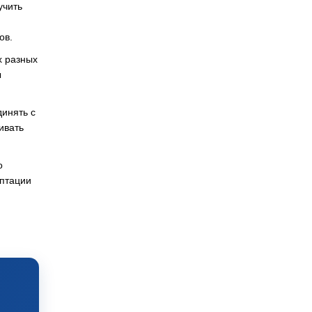
учить
ов.
х разных
ы
инять с
ивать
о
аптации