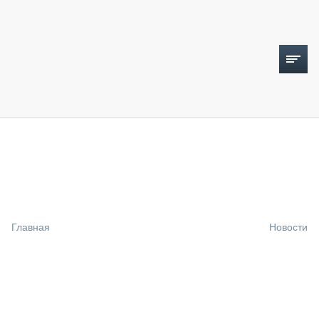
ТОПЛИВНЫЙ КРИЗИС
НОВОСТИ
CTT EXPO 2026
CTT EXPO 2025
КАК ПРОДЛИТЬ ЖИЗНЬ СПЕЦТЕХНИКЕ?
Главная
Новости
АНАЛИТИКА
ОБЗОР РЫНКА
ТЕХНИКА КРУПНЫМ ПЛАНОМ
ИСПЫТАТЕЛИ
ТЕХНОЛОГИИ
ДОРОЖНАЯ ИНДУСТРИЯ