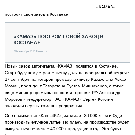
СЕРВИСМЕНЫ
«КАМАЗ»
построит свой завод в Костанае
СПЕЦПРОЕКТЫ
МЕРОПРИЯТИЯ
СТАТЬИ ПО КАТЕГОРИЯМ ТЕХНИКИ
«КАМАЗ» ПОСТРОИТ СВОЙ ЗАВОД В
О ПРОЕКТЕ
КОСТАНАЕ
28 сентября 2020
Новости
Новый завод автогиганта «КАМАЗ» появится в Костанае.
Старт будущему строительству дали на официальной встрече
27 сентября, на которой премьер-министр Казахстана Аскар
Мамин, президент Татарстана Рустам Минниханов, а также
вице-министр промышленности и торговли РФ Александр
Морозов и гендиректор ПАО «КАМАЗ» Сергей Когогин
заложили первый камень предприятия.
Оно называется «KamLitKZ», занимает 28 000 кв. м и будет
производить чугунное литьё. По плану, на производстве будет
выпускаться не менее 40 000 т продукции в год. Это будут