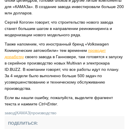
блоки цилиндров, головки блоков и другие литые компоненты
для «КАМАЗа». В создание завода инвестировали больше 200
млн долларов.
Сергей Когогин говорит, что строительство нового завода
станет большим шагом в направлении реинжиниринга и
модернизации нового модельного ряда.
Также напомним, что иностранный бренд «Volkswagen
Коммерческие автомобили» тем временем
проводит
доработку
своего завода в Ганновере, там готовятся к запуску
в серийное производство новых Multivan и электрокара
ID.BUZZ. В компании говорят, что все работы идут по плану.
За 4 недели было выполнено больше 500 задач по
усовершенствованию и техническому обслуживанию
производства.
Если вы нашли ошибку, пожалуйста, выделите фрагмент
текста и нажмите
Ctrl+Enter
.
завод
|
КАМАЗ
|
производство
ПОДЕЛИТЬСЯ: