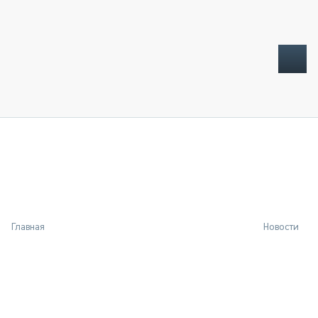
ТОПЛИВНЫЙ КРИЗИС
НОВОСТИ
CTT EXPO 2026
CTT EXPO 2025
КАК ПРОДЛИТЬ ЖИЗНЬ СПЕЦТЕХНИКЕ?
Главная
Новости
АНАЛИТИКА
ОБЗОР РЫНКА
ТЕХНИКА КРУПНЫМ ПЛАНОМ
ИСПЫТАТЕЛИ
ТЕХНОЛОГИИ
ДОРОЖНАЯ ИНДУСТРИЯ