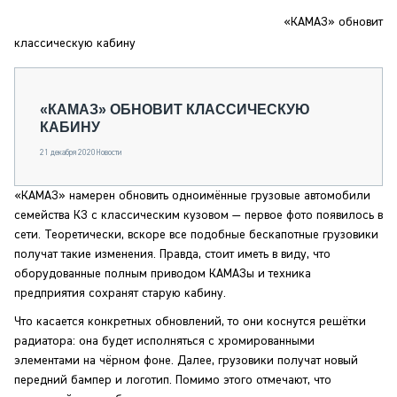
СЕРВИСМЕНЫ
«КАМАЗ» обновит
СПЕЦПРОЕКТЫ
классическую кабину
МЕРОПРИЯТИЯ
СТАТЬИ ПО КАТЕГОРИЯМ ТЕХНИКИ
«КАМАЗ» ОБНОВИТ КЛАССИЧЕСКУЮ
О ПРОЕКТЕ
КАБИНУ
21 декабря 2020
Новости
«КАМАЗ» намерен обновить одноимённые грузовые автомобили
семейства КЗ с классическим кузовом — первое фото появилось в
сети. Теоретически, вскоре все подобные бескапотные грузовики
получат такие изменения. Правда, стоит иметь в виду, что
оборудованные полным приводом КАМАЗы и техника
предприятия сохранят старую кабину.
Что касается конкретных обновлений, то они коснутся решётки
радиатора: она будет исполняться с хромированными
элементами на чёрном фоне. Далее, грузовики получат новый
передний бампер и логотип. Помимо этого отмечают, что