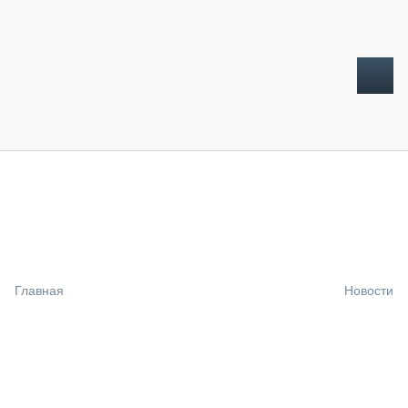
ТОПЛИВНЫЙ КРИЗИС
НОВОСТИ
CTT EXPO 2026
CTT EXPO 2025
КАК ПРОДЛИТЬ ЖИЗНЬ СПЕЦТЕХНИКЕ?
Главная
Новости
АНАЛИТИКА
ОБЗОР РЫНКА
ТЕХНИКА КРУПНЫМ ПЛАНОМ
ИСПЫТАТЕЛИ
ТЕХНОЛОГИИ
ДОРОЖНАЯ ИНДУСТРИЯ