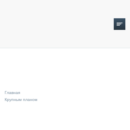
ТОПЛИВНЫЙ КРИЗИС
НОВОСТИ
CTT EXPO 2026
CTT EXPO 2025
КАК ПРОДЛИТЬ ЖИЗНЬ СПЕЦТЕХНИКЕ?
Главная
АНАЛИТИКА
Крупным планом
ОБЗОР РЫНКА
ТЕХНИКА КРУПНЫМ ПЛАНОМ
ИСПЫТАТЕЛИ
ТЕХНОЛОГИИ
ДОРОЖНАЯ ИНДУСТРИЯ