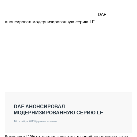
СЕРВИСМЕНЫ
СПЕЦПРОЕКТЫ
DAF
МЕРОПРИЯТИЯ
анонсировал модернизированную серию LF
СТАТЬИ ПО КАТЕГОРИЯМ ТЕХНИКИ
О ПРОЕКТЕ
DAF АНОНСИРОВАЛ
МОДЕРНИЗИРОВАННУЮ СЕРИЮ LF
16 октября 2015
Крупным планом
Компания DAF готовится запустить в серийное производство