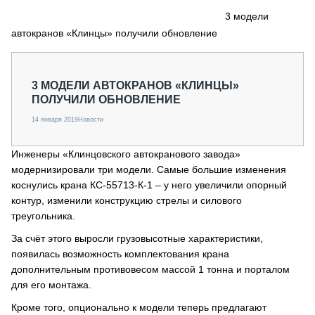
СЕРВИСМЕНЫ
3 модели
автокранов «Клинцы» получили обновление
СПЕЦПРОЕКТЫ
МЕРОПРИЯТИЯ
СТАТЬИ ПО КАТЕГОРИЯМ ТЕХНИКИ
3 МОДЕЛИ АВТОКРАНОВ «КЛИНЦЫ»
О ПРОЕКТЕ
ПОЛУЧИЛИ ОБНОВЛЕНИЕ
14 января 2019
Новости
Инженеры «Клинцовского автокранового завода»
модернизировали три модели. Самые большие изменения
коснулись крана КС-55713-К-1 – у него увеличили опорный
контур, изменили конструкцию стрелы и силового
треугольника.
За счёт этого выросли грузовысотные характеристики,
появилась возможность комплектования крана
дополнительным противовесом массой 1 тонна и порталом
для его монтажа.
Кроме того, опционально к модели теперь предлагают