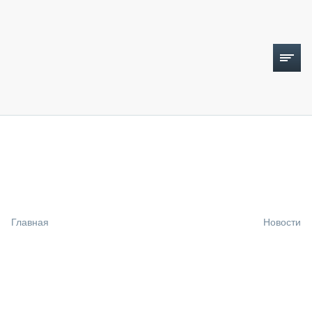
ТОПЛИВНЫЙ КРИЗИС
НОВОСТИ
CTT EXPO 2026
CTT EXPO 2025
КАК ПРОДЛИТЬ ЖИЗНЬ СПЕЦТЕХНИКЕ?
Главная
Новости
АНАЛИТИКА
ОБЗОР РЫНКА
ТЕХНИКА КРУПНЫМ ПЛАНОМ
ИСПЫТАТЕЛИ
ТЕХНОЛОГИИ
ДОРОЖНАЯ ИНДУСТРИЯ