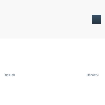
ТОПЛИВНЫЙ КРИЗИС
НОВОСТИ
CTT EXPO 2026
CTT EXPO 2025
КАК ПРОДЛИТЬ ЖИЗНЬ СПЕЦТЕХНИКЕ?
Главная
Новости
АНАЛИТИКА
ОБЗОР РЫНКА
ТЕХНИКА КРУПНЫМ ПЛАНОМ
ИСПЫТАТЕЛИ
ТЕХНОЛОГИИ
ДОРОЖНАЯ ИНДУСТРИЯ