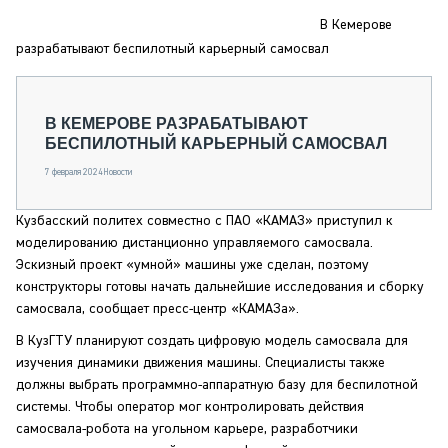
СЕРВИСМЕНЫ
В Кемерове
СПЕЦПРОЕКТЫ
разрабатывают беспилотный карьерный самосвал
МЕРОПРИЯТИЯ
СТАТЬИ ПО КАТЕГОРИЯМ ТЕХНИКИ
В КЕМЕРОВЕ РАЗРАБАТЫВАЮТ
О ПРОЕКТЕ
БЕСПИЛОТНЫЙ КАРЬЕРНЫЙ САМОСВАЛ
7 февраля 2024
Новости
Кузбасский политех совместно с ПАО «КАМАЗ» приступил к
моделированию дистанционно управляемого самосвала.
Эскизный проект «умной» машины уже сделан, поэтому
конструкторы готовы начать дальнейшие исследования и сборку
самосвала, сообщает пресс-центр «КАМАЗа».
В КузГТУ планируют создать цифровую модель самосвала для
изучения динамики движения машины. Специалисты также
должны выбрать программно-аппаратную базу для беспилотной
системы. Чтобы оператор мог контролировать действия
самосвала-робота на угольном карьере, разработчики