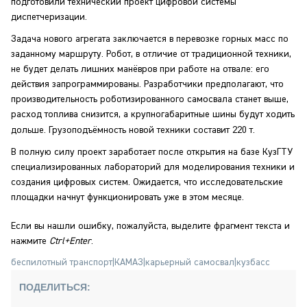
подготовили технический проект цифровой системы
диспетчеризации.
Задача нового агрегата заключается в перевозке горных масс по
заданному маршруту. Робот, в отличие от традиционной техники,
не будет делать лишних манёвров при работе на отвале: его
действия запрограммированы. Разработчики предполагают, что
производительность роботизированного самосвала станет выше,
расход топлива снизится, а крупногабаритные шины будут ходить
дольше. Грузоподъёмность новой техники
составит 220 т.
В полную силу проект заработает после открытия на базе КузГТУ
специализированных лабораторий для моделирования техники и
создания цифровых систем. Ожидается, что исследовательские
площадки начнут функционировать уже в этом месяце.
Если вы нашли ошибку, пожалуйста, выделите фрагмент текста и
нажмите
Ctrl+Enter
.
беспилотный транспорт
|
КАМАЗ
|
карьерный самосвал
|
кузбасс
ПОДЕЛИТЬСЯ: