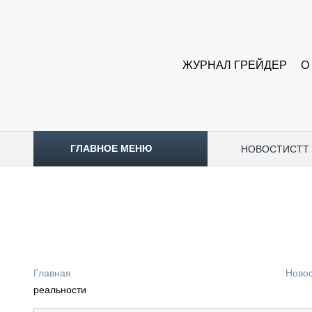
ЖУРНАЛ ГРЕЙДЕР
О
ГЛАВНОЕ МЕНЮ
НОВОСТИ
CTT
ТОПЛИВНЫЙ КРИЗИС
НОВОСТИ
CTT EXPO 2026
CTT EXPO 2025
КАК ПРОДЛИТЬ ЖИЗНЬ СПЕЦТЕХНИКЕ?
Главная
Ново
АНАЛИТИКА
реальности
ОБЗОР РЫНКА