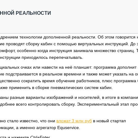
ОБЗОР ПРОШЕДШИХ МЕРОПРИЯТИЙ
КОММУ
БЛИЖАЙШИЕ МЕРОПРИЯТИЯ
ПАССА
ЕННОЙ РЕАЛЬНОСТИ
СЕЛЬХ
ТЕХНИ
КАРЬЕ
дрением технологии дополненной реальности. Об этом говорится 
чие проводят сборку кабин с помощью виртуальных инструкций. До 
ЛОГИС
омфорт, особенно когда инструкция занимала множество страниц. 
АВТОМ
инструкции приходилось перепечатывать.
КОМПЛ
ециальных очках или навести на неё планшет: программа дополнит 
е подстраивается в реальном времени и также может указать на 
ущественно сократить время обучение работников, плюс программа 
кже применить в сборке пневматических систем кабин.
аны разные варианты изображений и носителей, в итоге в компан
удобнее всего контролировать сборку. Экспериментальный этап про
но стало известно, что они
вложат 3 млн руб
в новый стартап
ации, а именно агрегатор Equservice.
кста и нажмите
Ctrl+Enter
.