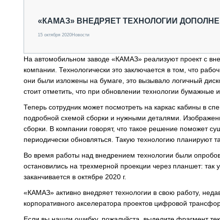
СПЕЦТЕХНИКА И ТРАНСПОРТ
ГРУЗОПЕРЕВОЗКИ
«КАМАЗ» ВНЕДРЯЕТ ТЕХНОЛОГИИ ДОПОЛН
ФИНАНСЫ, ЛИЗИНГ, СТРАХОВАНИЕ
15 октября 2020
Новости
ТЕХНИКА КРУПНЫМ ПЛАНОМ
ИСПЫТАТЕЛИ
На автомобильном заводе «КАМАЗ» реализуют проект с вне
ТЕХНОЛОГИИ
компании. Технологически это заключается в том, что рабо
ДОРОЖНАЯ ИНДУСТРИЯ
они были изложены на бумаге, это вызывало логичный диск
СЕРВИСМЕНЫ
стоит отметить, что при обновлении технологии бумажные 
Теперь сотрудник может посмотреть на каркас кабины в сп
подробной схемой сборки и нужными деталями. Изображени
сборки. В компании говорят, что такое решение поможет с
периодически обновляться. Такую технологию планируют та
Во время работы над внедрением технологии были опробов
остановились на трехмерной проекции через планшет: так 
заканчивается в октябре 2020 г.
«КАМАЗ» активно внедряет технологии в свою работу, недав
корпоративного акселератора проектов цифровой трансформ
Если вы нашли ошибку, пожалуйста, выделите фрагмент те