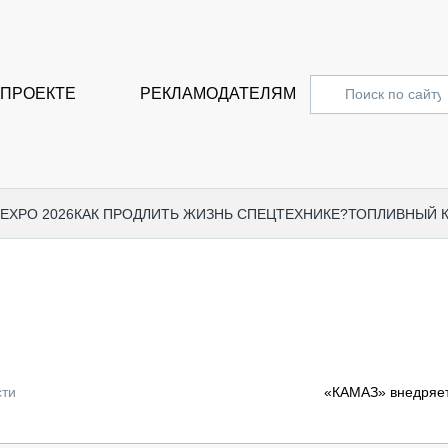
 ПРОЕКТЕ
РЕКЛАМОДАТЕЛЯМ
 EXPO 2026
КАК ПРОДЛИТЬ ЖИЗНЬ СПЕЦТЕХНИКЕ?
ТОПЛИВНЫЙ 
СПЕЦПРОЕКТЫ
СТАТЬ
EXPO CTT 2024
ДОРОЖ
EXPO CTT 2023
ГРУЗО
EXPO CTT 2022
КОММЕ
сти
«КАМАЗ» внедряет
КОМТРАНС 2021
ПОДЪЁ
МЕРОПРИЯТИЯ
ПРИЦЕ