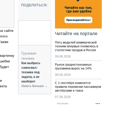
НАЛЬНАЯ ТЕХНИКА
ПОДЕЛИТЬСЯ:
ЖИРСКИЙ ТРАНСПОРТ
ОЗТЕХНИКА
КА СПЕЦИАЛЬНОГО НАЗНАЧЕНИЯ
РНАЯ ТЕХНИКА
на сайте
Читайте на портале
этого
ТИКА И СКЛАД
Также
Пять моделей коммерческой
АТИЗАЦИЯ И ТЕХНОЛОГИИ
техники впервые появились в
статистике продаж в России
ЕКТУЮЩИЕ И СЕРВИС
Грузовая
картинку
09.08.2026
техника
ошибки
Как выбрать
Рынок среднетоннажных
будет
самосвал:
грузовиков вырос на 14%
техника под
08.08.2026
задачу, а не
ии
наоборот
С 1 сентября изменятся
екта
Узнать больше →
правила перевозки пассажиров
автобусами и такси
07.08.2026
РЕКЛАМА