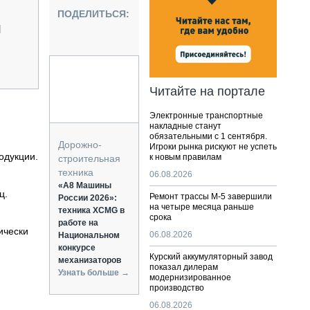
НАЛЬНАЯ ТЕХНИКА
ПОДЕЛИТЬСЯ:
ЖИРСКИЙ ТРАНСПОРТ
М
ОЗТЕХНИКА
КА СПЕЦИАЛЬНОГО НАЗНАЧЕНИЯ
РНАЯ ТЕХНИКА
Читайте на портале
ТИКА И СКЛАД
Электронные транспортные
АТИЗАЦИЯ И ТЕХНОЛОГИИ
накладные станут
обязательными с 1 сентября.
ЕКТУЮЩИЕ И СЕРВИС
Дорожно-
Игроки рынка рискуют не успеть
одукции.
к новым правилам
строительная
техника
06.08.2026
«А8 Машины
ц.
Ремонт трассы М-5 завершили
России 2026»:
на четыре месяца раньше
техника XCMG в
срока
работе на
ически
06.08.2026
Национальном
конкурсе
Курский аккумуляторный завод
механизаторов
показал дилерам
Узнать больше →
модернизированное
производство
06.08.2026