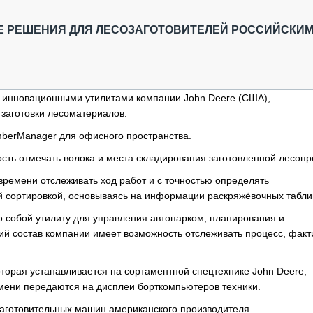
ОБЗОР ПРОШЕДШИХ МЕРОПРИЯТИЙ
КОММУ
БЛИЖАЙШИЕ МЕРОПРИЯТИЯ
ПАССА
Е РЕШЕНИЯ ДЛЯ ЛЕСОЗАГОТОВИТЕЛЕЙ РОССИЙСКИ
СЕЛЬХ
ТЕХНИ
КАРЬЕ
ся инновационными утилитами компании John Deere (США),
ЛОГИС
заготовки лесоматериалов.
АВТОМ
imberManager для офисного пространства.
КОМПЛ
сть отмечать волока и места складирования заготовленной лесопр
ремени отслеживать ход работ и с точностью определять
й сортировкой, основываясь на информации раскряжёвочных табли
собой утилиту для управления автопарком, планирования и
ий состав компании имеет возможность отслеживать процесс, факт
оторая устанавливается на сортаментной спецтехнике John Deere,
мени передаются на дисплеи борткомпьютеров техники.
аготовительных машин американского производителя.