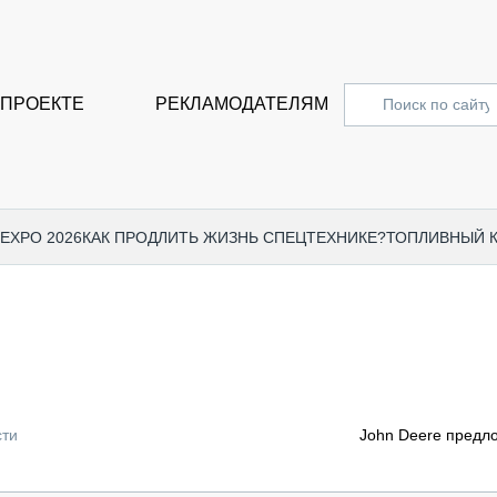
 ПРОЕКТЕ
РЕКЛАМОДАТЕЛЯМ
 EXPO 2026
КАК ПРОДЛИТЬ ЖИЗНЬ СПЕЦТЕХНИКЕ?
ТОПЛИВНЫЙ 
СПЕЦПРОЕКТЫ
СТАТЬ
EXPO CTT 2024
ДОРОЖ
EXPO CTT 2023
ГРУЗО
EXPO CTT 2022
КОММЕ
сти
John Deere предл
КОМТРАНС 2021
ПОДЪЁ
МЕРОПРИЯТИЯ
ПРИЦЕ