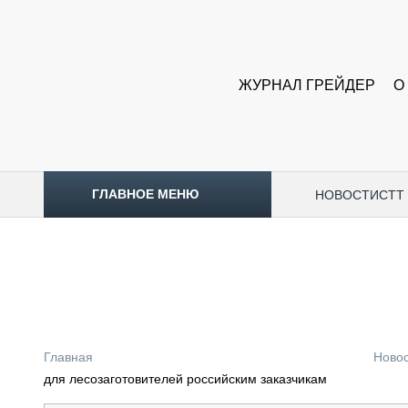
ЖУРНАЛ ГРЕЙДЕР
О
ГЛАВНОЕ МЕНЮ
НОВОСТИ
CTT
ТОПЛИВНЫЙ КРИЗИС
НОВОСТИ
CTT EXPO 2026
CTT EXPO 2025
КАК ПРОДЛИТЬ ЖИЗНЬ СПЕЦТЕХНИКЕ?
Главная
Ново
АНАЛИТИКА
для лесозаготовителей российским заказчикам
ОБЗОР РЫНКА