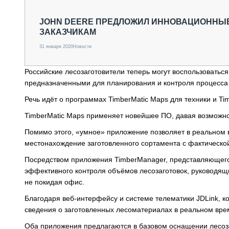
СПЕЦТЕХНИКА И ТРАНСПОРТ
ГРУЗОПЕРЕВОЗКИ
JOHN DEERE ПРЕДЛОЖИЛ ИННОВАЦИОННЫ
ЗАКАЗЧИКАМ
ФИНАНСЫ, ЛИЗИНГ, СТРАХОВАНИЕ
ТЕХНИКА КРУПНЫМ ПЛАНОМ
31 января 2020
Новости
ИСПЫТАТЕЛИ
ТЕХНОЛОГИИ
Российские лесозаготовители теперь могут воспользовать
ДОРОЖНАЯ ИНДУСТРИЯ
предназначенными для планирования и контроля процесса 
СЕРВИСМЕНЫ
Речь идёт о программах TimberMatic Maps для техники и T
TimberMatic Maps применяет новейшее ПО, давая возможно
Помимо этого, «умное» приложение позволяет в реальном в
местонахождение заготовленного сортамента с фактическо
Посредством приложения TimberManager, представляющего 
эффективного контроля объёмов лесозаготовок, руководящ
не покидая офис.
Благодаря веб-интерфейсу и системе телематики JDLink, к
сведения о заготовленных лесоматериалах в реальном вре
Оба приложения предлагаются в базовом оснащении лесоз