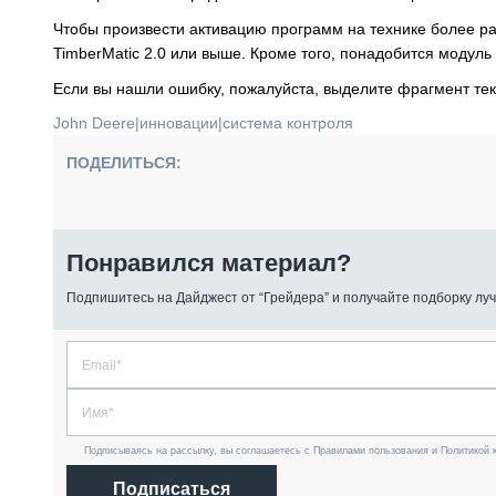
Чтобы произвести активацию программ на технике более р
TimberMatic 2.0 или выше. Кроме того, понадобится моду
Если вы нашли ошибку, пожалуйста, выделите фрагмент те
John Deere
|
инновации
|
система контроля
ПОДЕЛИТЬСЯ:
Понравился материал?
Подпишитесь на Дайджест от “Грейдера” и получайте подборку луч
Подписываясь на рассылку, вы соглашаетесь с Правилами пользования и Политикой 
Подписаться