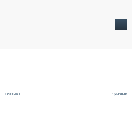
ТОПЛИВНЫЙ КРИЗИС
НОВОСТИ
CTT EXPO 2026
CTT EXPO 2025
КАК ПРОДЛИТЬ ЖИЗНЬ СПЕЦТЕХНИКЕ?
Главная
Круглый
АНАЛИТИКА
ОБЗОР РЫНКА
ТЕХНИКА КРУПНЫМ ПЛАНОМ
ИСПЫТАТЕЛИ
ТЕХНОЛОГИИ
ДОРОЖНАЯ ИНДУСТРИЯ