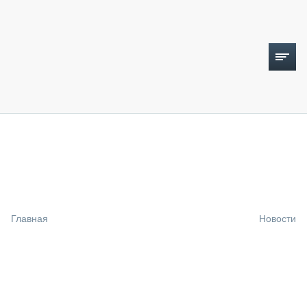
ТОПЛИВНЫЙ КРИЗИС
НОВОСТИ
CTT EXPO 2026
CTT EXPO 2025
КАК ПРОДЛИТЬ ЖИЗНЬ СПЕЦТЕХНИКЕ?
Главная
Новости
АНАЛИТИКА
ОБЗОР РЫНКА
ТЕХНИКА КРУПНЫМ ПЛАНОМ
ИСПЫТАТЕЛИ
ТЕХНОЛОГИИ
ДОРОЖНАЯ ИНДУСТРИЯ