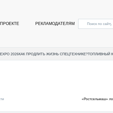
 ПРОЕКТЕ
РЕКЛАМОДАТЕЛЯМ
 EXPO 2026
КАК ПРОДЛИТЬ ЖИЗНЬ СПЕЦТЕХНИКЕ?
ТОПЛИВНЫЙ 
СПЕЦПРОЕКТЫ
СТАТЬ
EXPO CTT 2024
ДОРОЖ
EXPO CTT 2023
ГРУЗО
EXPO CTT 2022
КОММЕ
сти
«Ростсельмаш» ло
КОМТРАНС 2021
ПОДЪЁ
МЕРОПРИЯТИЯ
ПРИЦЕ