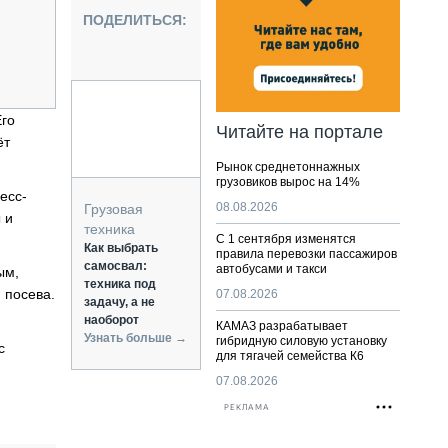
НАЛЬНАЯ ТЕХНИКА
ПОДЕЛИТЬСЯ:
ЖИРСКИЙ ТРАНСПОРТ
ОЗТЕХНИКА
КА СПЕЦИАЛЬНОГО НАЗНАЧЕНИЯ
РНАЯ ТЕХНИКА
Его
Читайте на портале
ёт
ТИКА И СКЛАД
Рынок среднетоннажных
АТИЗАЦИЯ И ТЕХНОЛОГИИ
грузовиков вырос на 14%
есс-
ЕКТУЮЩИЕ И СЕРВИС
08.08.2026
Грузовая
 и
техника
С 1 сентября изменятся
Как выбрать
правила перевозки пассажиров
самосвал:
автобусами и такси
ым,
техника под
 посева.
07.08.2026
задачу, а не
наоборот
КАМАЗ разрабатывает
Узнать больше →
гибридную силовую установку
с
для тягачей семейства К6
07.08.2026
РЕКЛАМА