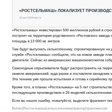
СПЕЦТЕХНИКА И ТРАНСПОРТ
ГРУЗОПЕРЕВОЗКИ
«РОСТСЕЛЬМАШ» ЛОКАЛИЗУЕТ ПРОИЗВОД
ФИНАНСЫ, ЛИЗИНГ, СТРАХОВАНИЕ
20 мая 2020
Новости
ТЕХНИКА КРУПНЫМ ПЛАНОМ
ИСПЫТАТЕЛИ
«Ростсельмаш» инвестировал 500 миллионов рублей в строи
ТЕХНОЛОГИИ
построят на территории родственного «Ростовского завода
ДОРОЖНАЯ ИНДУСТРИЯ
площадь в 13 000 кв. метров.
СЕРВИСМЕНЫ
Там будут выпускать сельхозтехнику, спроектированную на д
службе «Ростсельмаш» сообщили, что на новом заводе пла
двигатели. Сейчас из американских машинокомплектов собр
Самоходные опрыскиватели будут распространять на терри
нежели американский, куда ранее и поставляли канадские 
Эта техника уже прошла испытания и готова к серийному пр
Кроме того, в планах «Ростсельмаш» на 5 лет строительств
последующим производством и 26 моделей сельхозтехники.
Если вы нашли ошибку, пожалуйста, выделите фрагмент те
Buhler
|
Ростсельмаш
|
сельхозтехника
|
трактор
|
трансмиссия