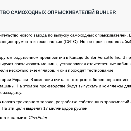
ОБЗОР ПРОШЕДШИХ МЕРОПРИЯТИЙ
КОММУ
БЛИЖАЙШИЕ МЕРОПРИЯТИЯ
ПАССА
СТВО САМОХОДНЫХ ОПРЫСКИВАТЕЛЕЙ BUHLER
СЕЛЬХ
ТЕХНИ
КАРЬЕ
тельство нового завода по выпуску самоходных опрыскивателей. 
 специнструмента и техоснастки» (СИТО). Новое производство займ
ЛОГИС
АВТОМ
ругом родственном предприятии в Канаде Buhler Versatile Inc. В пр
КОМПЛ
нируют локализовать машины, устанавливая отечественные кабины
али несколько экземпляров, и они проходят тестирование.
тории Евразии. В компании считают этот рынок более перспективн
машины. На этом же производстве будут выпускать и комплексы для
оизводству.
о нового тракторного завода, разработка собственных трансмиссий 
 На эти цели выделят 17 миллиардов рублей.
кста и нажмите
Ctrl+Enter
.