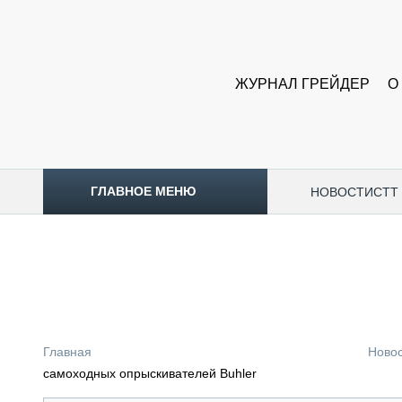
ЖУРНАЛ ГРЕЙДЕР
О
ГЛАВНОЕ МЕНЮ
НОВОСТИ
CTT
ТОПЛИВНЫЙ КРИЗИС
НОВОСТИ
CTT EXPO 2026
CTT EXPO 2025
КАК ПРОДЛИТЬ ЖИЗНЬ СПЕЦТЕХНИКЕ?
Главная
Ново
АНАЛИТИКА
самоходных опрыскивателей Buhler
ОБЗОР РЫНКА