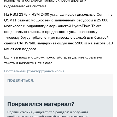
импортным останется только силовой агрегат и
гидравлическая система.
На RSM 2375 и RSM 2400 устанавливают дизельные Cummins
QSМ11 разных мощностей с заявленным ресурсом в 25 000
моточасов и гидравлику американской HydraFlow. Также
опционально клиентам предлагают к установленному
тяговому брусу трёхточечную навеску с рамкой для быстрой
сцепки CAT IVN/III, выдерживающую вес 5900 кг на высоте 610
мм от оси подвеса.
Если вы нашли ошибку, пожалуйста, выделите фрагмент
текста и нажмите
Ctrl+Enter
.
Ростсельмаш
|
трактор
|
трансмиссия
ПОДЕЛИТЬСЯ:
Понравился материал?
Подпишитесь на Дайджест от “Грейдера” и получайте
подборку лучших статей каждый месяц на свою почту!