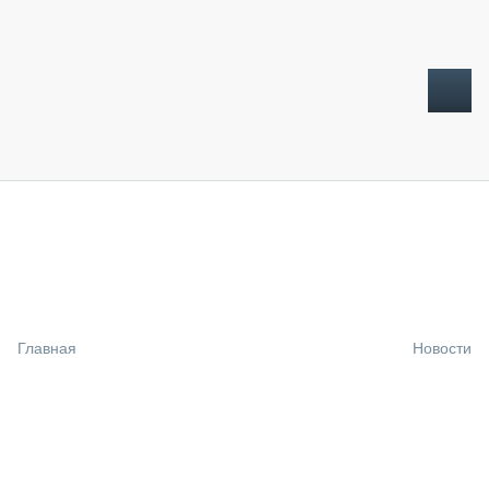
ТОПЛИВНЫЙ КРИЗИС
НОВОСТИ
CTT EXPO 2026
CTT EXPO 2025
КАК ПРОДЛИТЬ ЖИЗНЬ СПЕЦТЕХНИКЕ?
Главная
Новости
АНАЛИТИКА
ОБЗОР РЫНКА
ТЕХНИКА КРУПНЫМ ПЛАНОМ
ИСПЫТАТЕЛИ
ТЕХНОЛОГИИ
ДОРОЖНАЯ ИНДУСТРИЯ