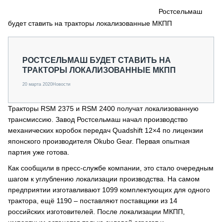
СЕРВИСМЕНЫ
Ростсельмаш
будет ставить на тракторы локализованные МКПП
СПЕЦПРОЕКТЫ
МЕРОПРИЯТИЯ
СТАТЬИ ПО КАТЕГОРИЯМ ТЕХНИКИ
РОСТСЕЛЬМАШ БУДЕТ СТАВИТЬ НА
О ПРОЕКТЕ
ТРАКТОРЫ ЛОКАЛИЗОВАННЫЕ МКПП
20 марта 2020
Новости
Тракторы RSM 2375 и RSM 2400 получат локализованную
трансмиссию. Завод Ростсельмаш начал производство
механических коробок передач Quadshift 12×4 по лицензии
японского производителя Okubo Gear. Первая опытная
партия уже готова.
Как сообщили в пресс-службе компании, это стало очередным
шагом к углублению локализации производства. На самом
предприятии изготавливают 1099 комплектующих для одного
трактора, ещё 1190 – поставляют поставщики из 14
российских изготовителей. После локализации МКПП,