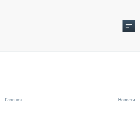
ТОПЛИВНЫЙ КРИЗИС
НОВОСТИ
CTT EXPO 2026
CTT EXPO 2025
КАК ПРОДЛИТЬ ЖИЗНЬ СПЕЦТЕХНИКЕ?
Главная
Новости
АНАЛИТИКА
ОБЗОР РЫНКА
ТЕХНИКА КРУПНЫМ ПЛАНОМ
ИСПЫТАТЕЛИ
ТЕХНОЛОГИИ
ДОРОЖНАЯ ИНДУСТРИЯ