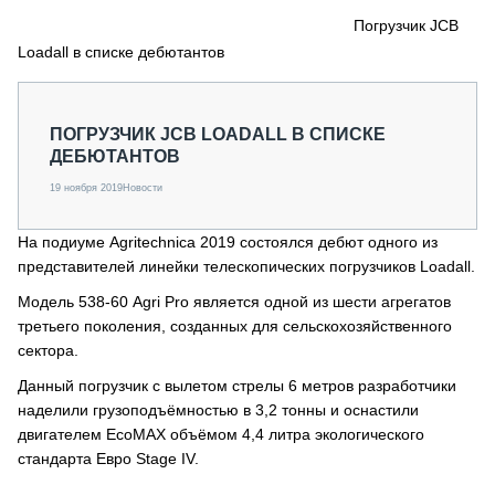
СЕРВИСМЕНЫ
Погрузчик JCB
Loadall в списке дебютантов
СПЕЦПРОЕКТЫ
МЕРОПРИЯТИЯ
СТАТЬИ ПО КАТЕГОРИЯМ ТЕХНИКИ
ПОГРУЗЧИК JCB LOADALL В СПИСКЕ
О ПРОЕКТЕ
ДЕБЮТАНТОВ
19 ноября 2019
Новости
На подиуме Agritechnica 2019 состоялся дебют одного из
представителей линейки телескопических погрузчиков Loadall.
Модель 538-60 Agri Pro является одной из шести агрегатов
третьего поколения, созданных для сельскохозяйственного
сектора.
Данный погрузчик с вылетом стрелы 6 метров разработчики
наделили грузоподъёмностью в 3,2 тонны и оснастили
двигателем EcoMAX объёмом 4,4 литра экологического
стандарта Евро Stage IV.