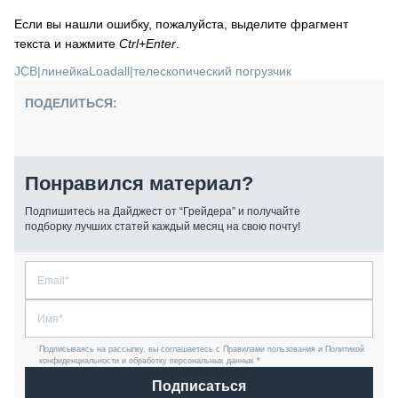
Если вы нашли ошибку, пожалуйста, выделите фрагмент
текста и нажмите
Ctrl+Enter
.
JCB
|
линейкаLoadall
|
телескопический погрузчик
ПОДЕЛИТЬСЯ:
Понравился материал?
Подпишитесь на Дайджест от “Грейдера” и получайте
подборку лучших статей каждый месяц на свою почту!
Подписываясь на рассылку, вы соглашаетесь с Правилами пользования и Политикой
конфиденциальности и обработку персональных данных *
Подписаться