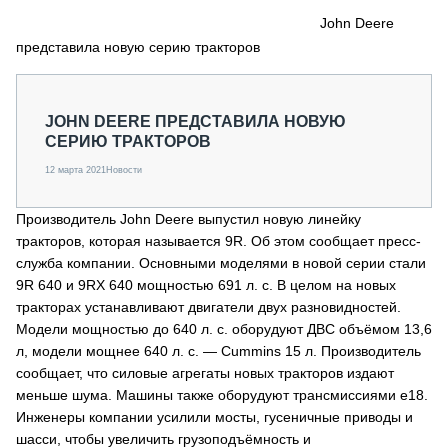
СЕРВИСМЕНЫ
John Deere
представила новую серию тракторов
СПЕЦПРОЕКТЫ
МЕРОПРИЯТИЯ
СТАТЬИ ПО КАТЕГОРИЯМ ТЕХНИКИ
JOHN DEERE ПРЕДСТАВИЛА НОВУЮ
О ПРОЕКТЕ
СЕРИЮ ТРАКТОРОВ
12 марта 2021
Новости
Производитель John Deere выпустил новую линейку
тракторов, которая называется 9R. Об этом сообщает пресс-
служба компании. Основными моделями в новой серии стали
9R 640 и 9RX 640 мощностью 691 л. с. В целом на новых
тракторах устанавливают двигатели двух разновидностей.
Модели мощностью до 640 л. с. оборудуют ДВС объёмом 13,6
л, модели мощнее 640 л. с. — Cummins 15 л. Производитель
сообщает, что силовые агрегаты новых тракторов издают
меньше шума. Машины также оборудуют трансмиссиями e18.
Инженеры компании усилили мосты, гусеничные приводы и
шасси, чтобы увеличить грузоподъёмность и