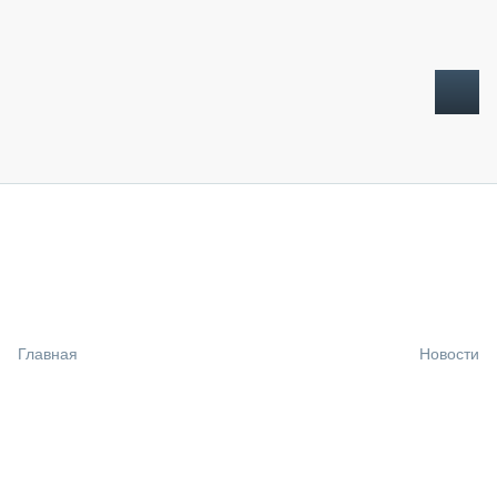
ТОПЛИВНЫЙ КРИЗИС
НОВОСТИ
CTT EXPO 2026
CTT EXPO 2025
КАК ПРОДЛИТЬ ЖИЗНЬ СПЕЦТЕХНИКЕ?
Главная
Новости
АНАЛИТИКА
ОБЗОР РЫНКА
ТЕХНИКА КРУПНЫМ ПЛАНОМ
ИСПЫТАТЕЛИ
ТЕХНОЛОГИИ
ДОРОЖНАЯ ИНДУСТРИЯ