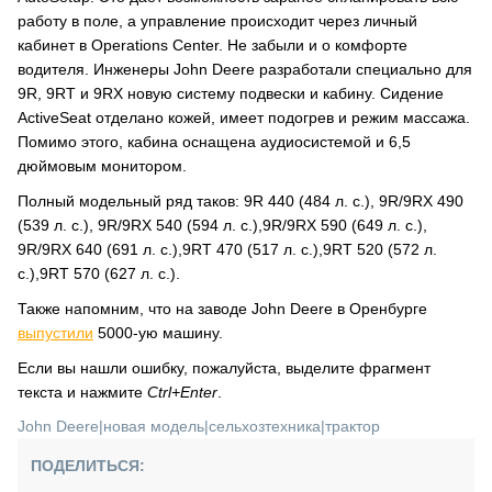
работу в поле, а управление происходит через личный
кабинет в Operations Center. Не забыли и о комфорте
водителя. Инженеры John Deere разработали специально для
9R, 9RT и 9RX новую систему подвески и кабину. Сидение
ActiveSeat отделано кожей, имеет подогрев и режим массажа.
Помимо этого, кабина оснащена аудиосистемой и 6,5
дюймовым монитором.
Полный модельный ряд таков: 9R 440 (484 л. с.), 9R/9RX 490
(539 л. с.), 9R/9RX 540 (594 л. с.),9R/9RX 590 (649 л. с.),
9R/9RX 640 (691 л. с.),9RT 470 (517 л. с.),9RT 520 (572 л.
с.),9RT 570 (627 л. с.).
Также напомним, что на заводе John Deere в Оренбурге
выпустили
5000-ую машину.
Если вы нашли ошибку, пожалуйста, выделите фрагмент
текста и нажмите
Ctrl+Enter
.
John Deere
|
новая модель
|
сельхозтехника
|
трактор
ПОДЕЛИТЬСЯ: