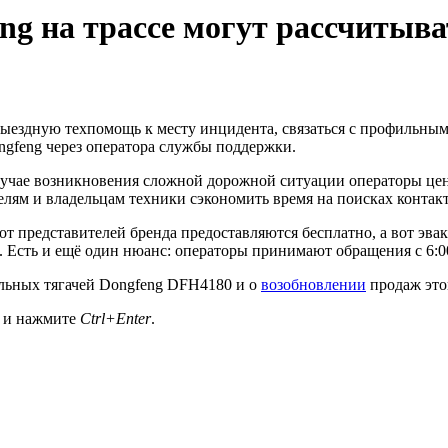
ng на трассе могут рассчитыва
выездную техпомощь к месту инцидента, связаться с профильны
ngfeng через оператора службы поддержки.
случае возникновения сложной дорожной ситуации операторы це
лям и владельцам техники сэкономить время на поисках контак
и от представителей бренда предоставляются бесплатно, а вот э
 Есть и ещё один нюанс: операторы принимают обращения с 6:00
льных тягачей Dongfeng DFH4180 и о
возобновлении
продаж это
а и нажмите
Ctrl+Enter
.