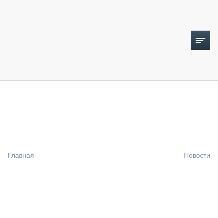
ТОПЛИВНЫЙ КРИЗИС
НОВОСТИ
CTT EXPO 2026
CTT EXPO 2025
КАК ПРОДЛИТЬ ЖИЗНЬ СПЕЦТЕХНИКЕ?
Главная
Новости
АНАЛИТИКА
ОБЗОР РЫНКА
ТЕХНИКА КРУПНЫМ ПЛАНОМ
ИСПЫТАТЕЛИ
ТЕХНОЛОГИИ
ДОРОЖНАЯ ИНДУСТРИЯ