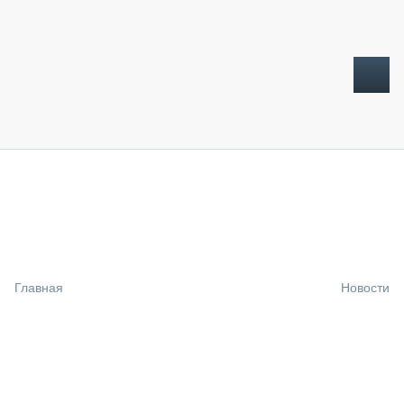
ТОПЛИВНЫЙ КРИЗИС
НОВОСТИ
CTT EXPO 2026
CTT EXPO 2025
КАК ПРОДЛИТЬ ЖИЗНЬ СПЕЦТЕХНИКЕ?
Главная
Новости
АНАЛИТИКА
ОБЗОР РЫНКА
ТЕХНИКА КРУПНЫМ ПЛАНОМ
ИСПЫТАТЕЛИ
ТЕХНОЛОГИИ
ДОРОЖНАЯ ИНДУСТРИЯ