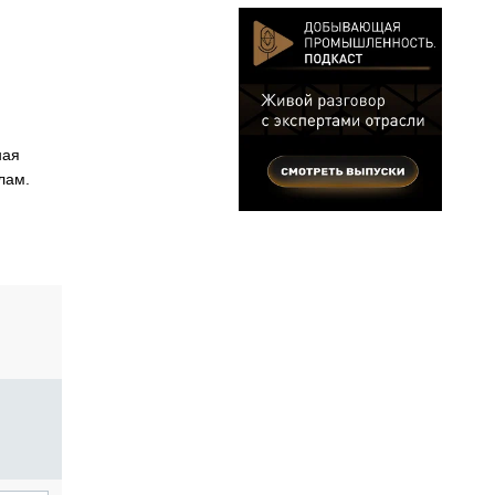
ная
лам.