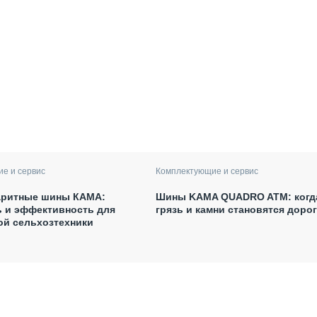
е и сервис
Комплектующие и сервис
аритные шины КАМА:
Шины KAMA QUADRO ATM: когд
ь и эффективность для
грязь и камни становятся доро
ой сельхозтехники