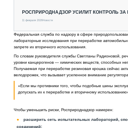
СПЕЦТЕХНИКА И ТРАНСПОРТ
ГРУЗОПЕРЕВОЗКИ
РОСПРИРОДНАДЗОР УСИЛИТ КОНТРОЛЬ ЗА
ФИНАНСЫ, ЛИЗИНГ, СТРАХОВАНИЕ
11 февраля 2026
Новости
ТЕХНИКА КРУПНЫМ ПЛАНОМ
ИСПЫТАТЕЛИ
Федеральная служба по надзору в сфере природопользован
ТЕХНОЛОГИИ
лабораторные исследования при переработке автомобильн
ДОРОЖНАЯ ИНДУСТРИЯ
запрете их вторичного использования.
СЕРВИСМЕНЫ
По словам руководителя службы Светланы Радионовой, реч
уровни канцерогенов — химических веществ, способных не
Получаемая при переработке резиновая крошка сейчас акти
велодорожек, что вызывает усиленное внимание регулятора
«Если мы противники того, чтобы подобные шины эксплуат
допускать их к переработке и вторичному использованию
Чтобы уменьшить риски, Росприроднадзор намерен:
расширить сеть испытательных лабораторий, сп
соединений;