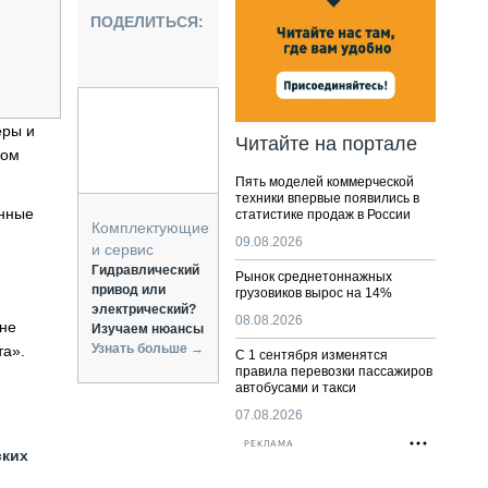
НАЛЬНАЯ ТЕХНИКА
ПОДЕЛИТЬСЯ:
ЖИРСКИЙ ТРАНСПОРТ
ОЗТЕХНИКА
КА СПЕЦИАЛЬНОГО НАЗНАЧЕНИЯ
РНАЯ ТЕХНИКА
еры и
Читайте на портале
ном
ТИКА И СКЛАД
Пять моделей коммерческой
АТИЗАЦИЯ И ТЕХНОЛОГИИ
техники впервые появились в
енные
статистике продаж в России
ЕКТУЮЩИЕ И СЕРВИС
Комплектующие
09.08.2026
и сервис
Гидравлический
Рынок среднетоннажных
привод или
грузовиков вырос на 14%
электрический?
08.08.2026
 не
Изучаем нюансы
Узнать больше →
та».
С 1 сентября изменятся
правила перевозки пассажиров
автобусами и такси
07.08.2026
РЕКЛАМА
ских