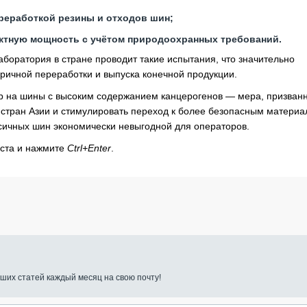
реработкой резины и отходов шин;
ектную мощность с учётом природоохранных требований.
аборатория в стране проводит такие испытания, что значительно
оричной переработки и выпуска конечной продукции.
р на шины с высоким содержанием канцерогенов — мера, призван
 стран Азии и стимулировать переход к более безопасным материа
ксичных шин экономически невыгодной для операторов.
кста и нажмите
Ctrl+Enter
.
ших статей каждый месяц на свою почту!