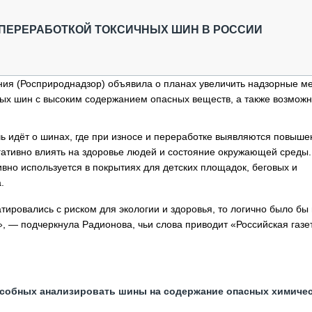
ОБЗОР ПРОШЕДШИХ МЕРОПРИЯТИЙ
КОММУ
БЛИЖАЙШИЕ МЕРОПРИЯТИЯ
ПАССА
 ПЕРЕРАБОТКОЙ ТОКСИЧНЫХ ШИН В РОССИИ
СЕЛЬХ
ТЕХНИ
КАРЬЕ
ия (Росприроднадзор) объявила о планах увеличить надзорные м
ых шин с высоким содержанием опасных веществ, а также возмож
ЛОГИС
АВТОМ
ь идёт о шинах, где при износе и переработке выявляются повыш
КОМПЛ
гативно влиять на здоровье людей и состояние окружающей среды.
вно используется в покрытиях для детских площадок, беговых и
.
ировались с риском для экологии и здоровья, то логично было бы
», — подчеркнула Радионова, чьи слова приводит «Российская газе
особных анализировать шины на содержание опасных химиче