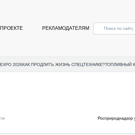
 ПРОЕКТЕ
РЕКЛАМОДАТЕЛЯМ
 EXPO 2026
КАК ПРОДЛИТЬ ЖИЗНЬ СПЕЦТЕХНИКЕ?
ТОПЛИВНЫЙ 
СПЕЦПРОЕКТЫ
СТАТЬ
EXPO CTT 2024
ДОРОЖ
EXPO CTT 2023
ГРУЗО
EXPO CTT 2022
КОММЕ
сти
Росприроднадзор у
КОМТРАНС 2021
ПОДЪЁ
МЕРОПРИЯТИЯ
ПРИЦЕ