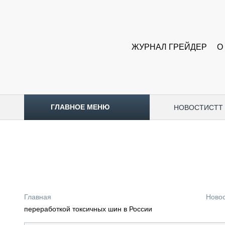
ЖУРНАЛ ГРЕЙДЕР
О
ГЛАВНОЕ МЕНЮ
НОВОСТИ
CTT
ТОПЛИВНЫЙ КРИЗИС
НОВОСТИ
CTT EXPO 2026
CTT EXPO 2025
КАК ПРОДЛИТЬ ЖИЗНЬ СПЕЦТЕХНИКЕ?
Главная
Ново
АНАЛИТИКА
переработкой токсичных шин в России
ОБЗОР РЫНКА