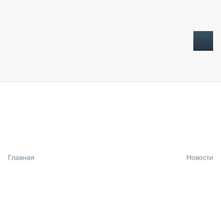
ТОПЛИВНЫЙ КРИЗИС
НОВОСТИ
CTT EXPO 2026
CTT EXPO 2025
КАК ПРОДЛИТЬ ЖИЗНЬ СПЕЦТЕХНИКЕ?
Главная
Новости
АНАЛИТИКА
ОБЗОР РЫНКА
ТЕХНИКА КРУПНЫМ ПЛАНОМ
ИСПЫТАТЕЛИ
ТЕХНОЛОГИИ
ДОРОЖНАЯ ИНДУСТРИЯ