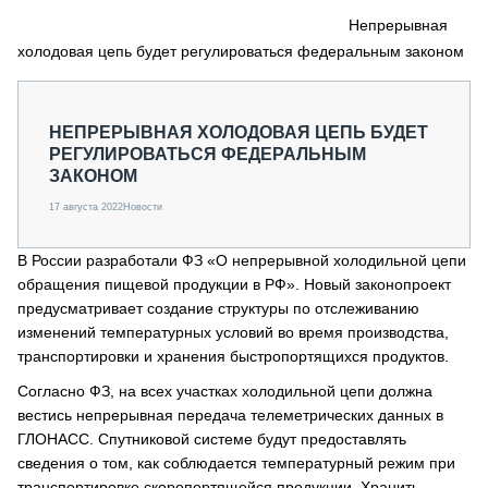
СЕРВИСМЕНЫ
Непрерывная
холодовая цепь будет регулироваться федеральным законом
СПЕЦПРОЕКТЫ
МЕРОПРИЯТИЯ
СТАТЬИ ПО КАТЕГОРИЯМ ТЕХНИКИ
НЕПРЕРЫВНАЯ ХОЛОДОВАЯ ЦЕПЬ БУДЕТ
О ПРОЕКТЕ
РЕГУЛИРОВАТЬСЯ ФЕДЕРАЛЬНЫМ
ЗАКОНОМ
17 августа 2022
Новости
В России разработали ФЗ «О непрерывной холодильной цепи
обращения пищевой продукции в РФ». Новый законопроект
предусматривает создание структуры по отслеживанию
изменений температурных условий во время производства,
транспортировки и хранения быстропортящихся продуктов.
Согласно ФЗ, на всех участках холодильной цепи должна
вестись непрерывная передача телеметрических данных в
ГЛОНАСС. Спутниковой системе будут предоставлять
сведения о том, как соблюдается температурный режим при
транспортировке скоропортящейся продукции. Хранить