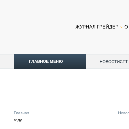
ЖУРНАЛ ГРЕЙДЕР
О
ГЛАВНОЕ МЕНЮ
НОВОСТИ
CTT
ТОПЛИВНЫЙ КРИЗИС
НОВОСТИ
CTT EXPO 2026
CTT EXPO 2025
КАК ПРОДЛИТЬ ЖИЗНЬ СПЕЦТЕХНИКЕ?
Главная
Ново
АНАЛИТИКА
году
ОБЗОР РЫНКА