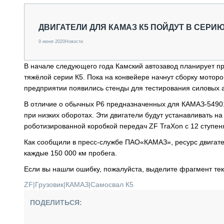
СПЕЦТЕХНИКА И ТРАНСПОРТ
ГРУЗОПЕРЕВОЗКИ
ДВИГАТЕЛИ ДЛЯ КАМАЗ К5 ПОЙДУТ В СЕРИЮ 
ФИНАНСЫ, ЛИЗИНГ, СТРАХОВАНИЕ
9 июня 2020
Новости
ТЕХНИКА КРУПНЫМ ПЛАНОМ
ИСПЫТАТЕЛИ
ТЕХНОЛОГИИ
В начале следующего года Камский автозавод планирует пр
ДОРОЖНАЯ ИНДУСТРИЯ
тяжёлой серии К5. Пока на конвейере начнут сборку мотор
СЕРВИСМЕНЫ
предприятии появились стенды для тестирования силовых а
В отличие о обычных P6 предназначенных для КАМАЗ-54901
при низких оборотах. Эти двигатели будут устанавливать н
роботизированной коробкой передач ZF TraXon с 12 ступен
Как сообщили в пресс-службе ПАО«КАМАЗ», ресурс двигате
каждые 150 000 км пробега.
Если вы нашли ошибку, пожалуйста, выделите фрагмент те
ZF
|
Грузовик
|
КАМАЗ
|
Самосвал К5
ПОДЕЛИТЬСЯ: