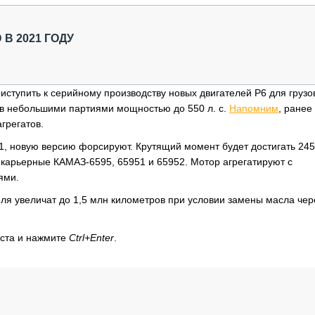
ОБЗОР ПРОШЕДШИХ МЕРОПРИЯТИЙ
КОММУ
БЛИЖАЙШИЕ МЕРОПРИЯТИЯ
ПАССА
В 2021 ГОДУ
СЕЛЬХ
ТЕХНИ
КАРЬЕ
иступить к серийному производству новых двигателей P6 для грузо
ЛОГИС
ов небольшими партиями мощностью до 550 л. с.
Напомним
, ранее
АВТОМ
грегатов.
КОМПЛ
, новую версию форсируют. Крутящий момент будет достигать 245
а карьерные КАМАЗ-6595, 65951 и 65952. Мотор агрегатируют с
ями.
ля увеличат до 1,5 млн километров при условии замены масла чер
кста и нажмите
Ctrl+Enter
.