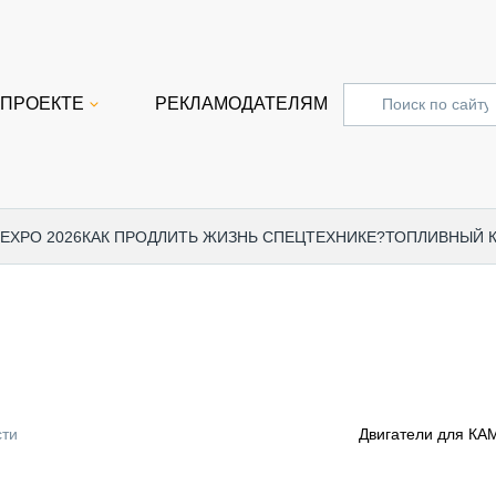
 ПРОЕКТЕ
РЕКЛАМОДАТЕЛЯМ
 EXPO 2026
КАК ПРОДЛИТЬ ЖИЗНЬ СПЕЦТЕХНИКЕ?
ТОПЛИВНЫЙ 
СПЕЦПРОЕКТЫ
СТАТЬ
EXPO CTT 2024
ДОРОЖ
EXPO CTT 2023
ГРУЗО
EXPO CTT 2022
КОММЕ
сти
Двигатели для КАМ
КОМТРАНС 2021
ПОДЪЁ
МЕРОПРИЯТИЯ
ПРИЦЕ