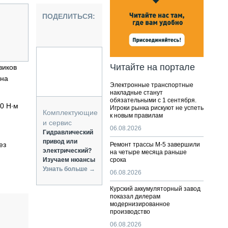
НАЛЬНАЯ ТЕХНИКА
ПОДЕЛИТЬСЯ:
ЖИРСКИЙ ТРАНСПОРТ
ОЗТЕХНИКА
КА СПЕЦИАЛЬНОГО НАЗНАЧЕНИЯ
РНАЯ ТЕХНИКА
Читайте на портале
виков
ТИКА И СКЛАД
 на
Электронные транспортные
АТИЗАЦИЯ И ТЕХНОЛОГИИ
накладные станут
обязательными с 1 сентября.
ЕКТУЮЩИЕ И СЕРВИС
0 Н∙м
Игроки рынка рискуют не успеть
Комплектующие
к новым правилам
и сервис
06.08.2026
Гидравлический
привод или
ез
Ремонт трассы М-5 завершили
электрический?
на четыре месяца раньше
Изучаем нюансы
срока
Узнать больше →
06.08.2026
Курский аккумуляторный завод
показал дилерам
модернизированное
производство
06.08.2026