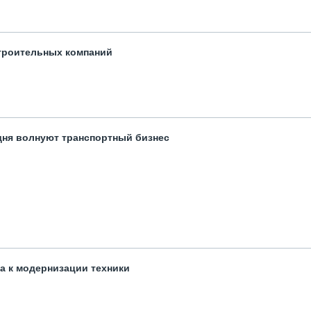
троительных компаний
одня волнуют транспортный бизнес
та к модернизации техники