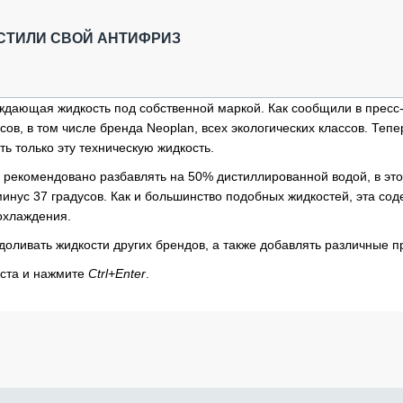
ОБЗОР ПРОШЕДШИХ МЕРОПРИЯТИЙ
КОММУ
БЛИЖАЙШИЕ МЕРОПРИЯТИЯ
ПАССА
СТИЛИ СВОЙ АНТИФРИЗ
СЕЛЬХ
ТЕХНИ
КАРЬЕ
аждающая жидкость под собственной маркой. Как сообщили в пресс
ов, в том числе бренда Neoplan, всех экологических классов. Тепе
ЛОГИС
ь только эту техническую жидкость.
АВТОМ
го рекомендовано разбавлять на 50% дистиллированной водой, в эт
КОМПЛ
инус 37 градусов. Как и большинство подобных жидкостей, эта сод
охлаждения.
доливать жидкости других брендов, а также добавлять различные п
кста и нажмите
Ctrl+Enter
.