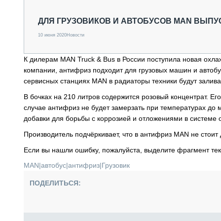
СПЕЦТЕХНИКА И ТРАНСПОРТ
ГРУЗОПЕРЕВОЗКИ
ДЛЯ ГРУЗОВИКОВ И АВТОБУСОВ MAN ВЫПУ
ФИНАНСЫ, ЛИЗИНГ, СТРАХОВАНИЕ
10 июня 2020
Новости
ТЕХНИКА КРУПНЫМ ПЛАНОМ
ИСПЫТАТЕЛИ
К дилерам MAN Truck & Bus в России поступила новая охл
ТЕХНОЛОГИИ
компании, антифриз подходит для грузовых машин и автобус
ДОРОЖНАЯ ИНДУСТРИЯ
сервисных станциях MAN в радиаторы техники будут заливат
СЕРВИСМЕНЫ
В бочках на 210 литров содержится розовый концентрат. Е
случае антифриз не будет замерзать при температурах до м
добавки для борьбы с коррозией и отложениями в системе 
Производитель подчёркивает, что в антифриз MAN не стоит 
Если вы нашли ошибку, пожалуйста, выделите фрагмент те
MAN
|
автобус
|
антифриз
|
Грузовик
ПОДЕЛИТЬСЯ: