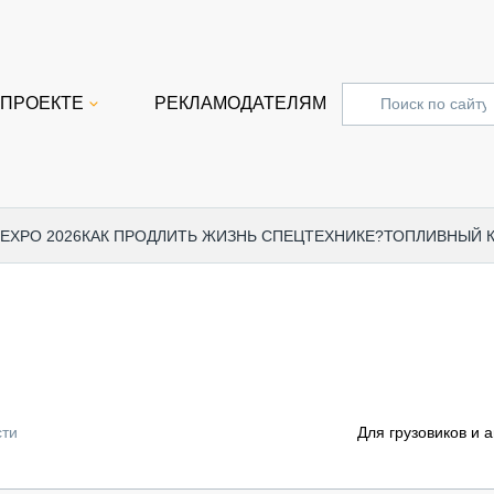
 ПРОЕКТЕ
РЕКЛАМОДАТЕЛЯМ
 EXPO 2026
КАК ПРОДЛИТЬ ЖИЗНЬ СПЕЦТЕХНИКЕ?
ТОПЛИВНЫЙ 
СПЕЦПРОЕКТЫ
СТАТЬ
EXPO CTT 2024
ДОРОЖ
EXPO CTT 2023
ГРУЗО
EXPO CTT 2022
КОММЕ
сти
Для грузовиков и 
КОМТРАНС 2021
ПОДЪЁ
МЕРОПРИЯТИЯ
ПРИЦЕ