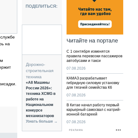
НАЛЬНАЯ ТЕХНИКА
ПОДЕЛИТЬСЯ:
ЖИРСКИЙ ТРАНСПОРТ
ОЗТЕХНИКА
КА СПЕЦИАЛЬНОГО НАЗНАЧЕНИЯ
РНАЯ ТЕХНИКА
-службе
Читайте на портале
рь на
ТИКА И СКЛАД
С 1 сентября изменятся
АТИЗАЦИЯ И ТЕХНОЛОГИИ
правила перевозки пассажиров
ом
автобусами и такси
ЕКТУЮЩИЕ И СЕРВИС
Дорожно-
ержит
07.08.2026
строительная
техника
КАМАЗ разрабатывает
«А8 Машины
гибридную силовую установку
рисадки.
для тягачей семейства К6
России 2026»:
техника XCMG в
07.08.2026
работе на
Национальном
В Китае начал работу первый
карьерный самосвал с натрий-
конкурсе
ионной батареей
механизаторов
Узнать больше →
07.08.2026
РЕКЛАМА