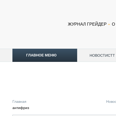
ЖУРНАЛ ГРЕЙДЕР
О
ГЛАВНОЕ МЕНЮ
НОВОСТИ
CTT
ТОПЛИВНЫЙ КРИЗИС
НОВОСТИ
CTT EXPO 2026
CTT EXPO 2025
КАК ПРОДЛИТЬ ЖИЗНЬ СПЕЦТЕХНИКЕ?
Главная
Ново
АНАЛИТИКА
антифриз
ОБЗОР РЫНКА