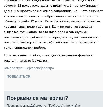
примерно 80 Ом, будет обмотка. Запомнили. Подайте на
обмотку 12 вольт, реле должно щёлкнуть. Иные комбинации
должны выдавать бесконечное сопротивление — это означает,
что контакты разомкнуты. «Прозваниваем» их тестером а на
обмотку подаём 12 вольт. Реле щелкнуло, тестер запищал —
хороший знак, реле работает. Если на рабочих выводах
выдаётся замыкание, то это либо реле с замкнутыми
контактами (оно работает наоборот, при подаче малого тока
контакты внутри размыкаются), либо контакты сплавились, и
реле непригодно к работе.
Если вы нашли ошибку, пожалуйста, выделите фрагмент
текста и нажмите
Ctrl+Enter
.
комплектующие
|
сервис
|
электро
ПОДЕЛИТЬСЯ:
Понравился материал?
Подпишитесь на Дайджест от “Грейдера” и получайте