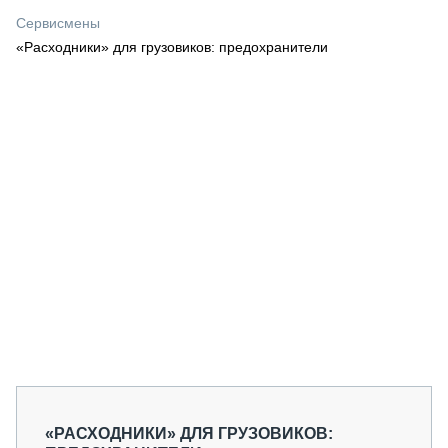
СЕРВИСМЕНЫ
Сервисмены
«Расходники» для грузовиков: предохранители
СПЕЦПРОЕКТЫ
МЕРОПРИЯТИЯ
СТАТЬИ ПО КАТЕГОРИЯМ ТЕХНИКИ
О ПРОЕКТЕ
«РАСХОДНИКИ» ДЛЯ ГРУЗОВИКОВ: