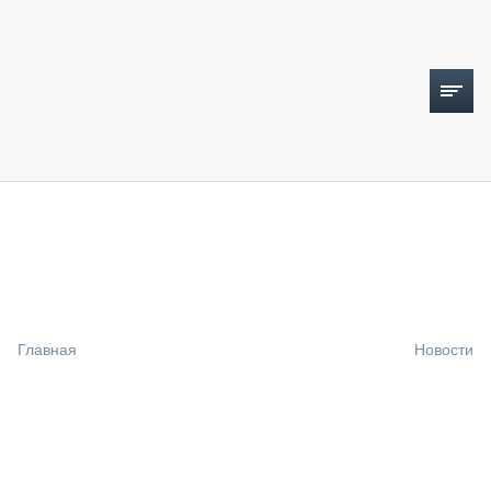
ТОПЛИВНЫЙ КРИЗИС
НОВОСТИ
CTT EXPO 2026
CTT EXPO 2025
КАК ПРОДЛИТЬ ЖИЗНЬ СПЕЦТЕХНИКЕ?
Главная
Новости
АНАЛИТИКА
ОБЗОР РЫНКА
ТЕХНИКА КРУПНЫМ ПЛАНОМ
ИСПЫТАТЕЛИ
ТЕХНОЛОГИИ
ДОРОЖНАЯ ИНДУСТРИЯ