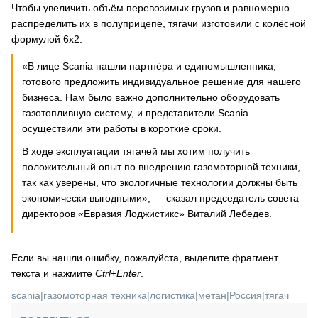
Чтобы увеличить объём перевозимых грузов и равномерно
распределить их в полуприцепе, тягачи изготовили с колёсной
формулой 6х2.
«В лице Scania нашли партнёра и единомышленника,
готового предложить индивидуальное решение для нашего
бизнеса. Нам было важно дополнительно оборудовать
газотопливную систему, и представители Scania
осуществили эти работы в короткие сроки.
В ходе эксплуатации тягачей мы хотим получить
положительный опыт по внедрению газомоторной техники,
так как уверены, что экологичные технологии должны быть
экономически выгодными», — сказал председатель совета
директоров «Евразия Лоджистикс» Виталий Лебедев.
Если вы нашли ошибку, пожалуйста, выделите фрагмент
текста и нажмите
Ctrl+Enter
.
scania
|
газомоторная техника
|
логистика
|
метан
|
Россия
|
тягач