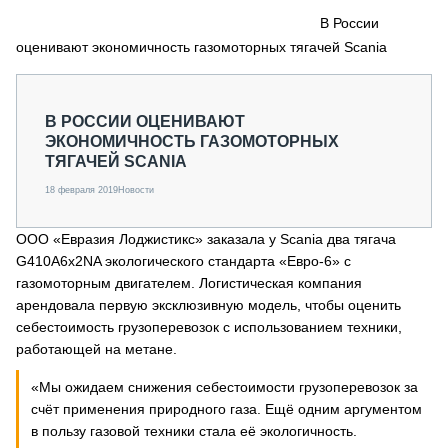
СЕРВИСМЕНЫ
В России
оценивают экономичность газомоторных тягачей Scania
СПЕЦПРОЕКТЫ
МЕРОПРИЯТИЯ
СТАТЬИ ПО КАТЕГОРИЯМ ТЕХНИКИ
В РОССИИ ОЦЕНИВАЮТ
О ПРОЕКТЕ
ЭКОНОМИЧНОСТЬ ГАЗОМОТОРНЫХ
ТЯГАЧЕЙ SCANIA
18 февраля 2019
Новости
ООО «Евразия Лоджистикс» заказала у Scania два тягача
G410A6x2NA экологического стандарта «Евро-6» с
газомоторным двигателем. Логистическая компания
арендовала первую эксклюзивную модель, чтобы оценить
себестоимость грузоперевозок с использованием техники,
работающей на метане.
«Мы ожидаем снижения себестоимости грузоперевозок за
счёт применения природного газа. Ещё одним аргументом
в пользу газовой техники стала её экологичность.