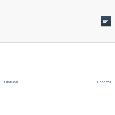
ТОПЛИВНЫЙ КРИЗИС
НОВОСТИ
CTT EXPO 2026
CTT EXPO 2025
КАК ПРОДЛИТЬ ЖИЗНЬ СПЕЦТЕХНИКЕ?
Главная
Новости
АНАЛИТИКА
ОБЗОР РЫНКА
ТЕХНИКА КРУПНЫМ ПЛАНОМ
ИСПЫТАТЕЛИ
ТЕХНОЛОГИИ
ДОРОЖНАЯ ИНДУСТРИЯ