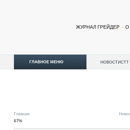
ЖУРНАЛ ГРЕЙДЕР
О
ГЛАВНОЕ МЕНЮ
НОВОСТИ
CTT
ТОПЛИВНЫЙ КРИЗИС
НОВОСТИ
CTT EXPO 2026
CTT EXPO 2025
КАК ПРОДЛИТЬ ЖИЗНЬ СПЕЦТЕХНИКЕ?
Главная
Ново
АНАЛИТИКА
67%
ОБЗОР РЫНКА