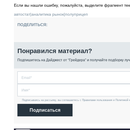
Если вы нашли ошибку, пожалуйста, выделите фрагмент те
автостат
|
аналитика рынок
|
полуприцеп
ПОДЕЛИТЬСЯ:
Понравился материал?
Подпишитесь на Дайджест от “Грейдера” и получайте подборку луч
Подписываясь на рассылку, вы соглашаетесь с Правилами пользования и Политикой 
Подписаться