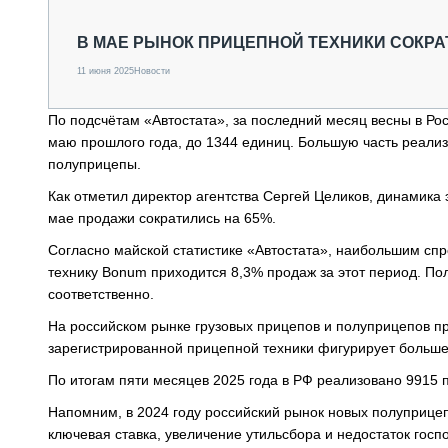
СПЕЦТЕХНИКА И ТРАНСПОРТ
ГРУЗОПЕРЕВОЗКИ
В МАЕ РЫНОК ПРИЦЕПНОЙ ТЕХНИКИ СОКРА
ФИНАНСЫ, ЛИЗИНГ, СТРАХОВАНИЕ
11 июня 2025
Новости
ТЕХНИКА КРУПНЫМ ПЛАНОМ
ИСПЫТАТЕЛИ
По подсчётам «Автостата», за последний месяц весны в Ро
ТЕХНОЛОГИИ
маю прошлого года, до 1344 единиц. Большую часть реализ
ДОРОЖНАЯ ИНДУСТРИЯ
полуприцепы.
СЕРВИСМЕНЫ
Как отметил директор агентства Сергей Целиков, динамика 
мае продажи сократились на 65%.
Согласно майской статистике «Автостата», наибольшим спр
технику Bonum приходится 8,3% продаж за этот период. П
соответственно.
На российском рынке грузовых прицепов и полуприцепов п
зарегистрированной прицепной техники фигурирует больше 
По итогам пяти месяцев 2025 года в РФ реализовано 9915 
Напомним, в 2024 году российский рынок новых полуприце
ключевая ставка, увеличение утильсбора и недостаток госп