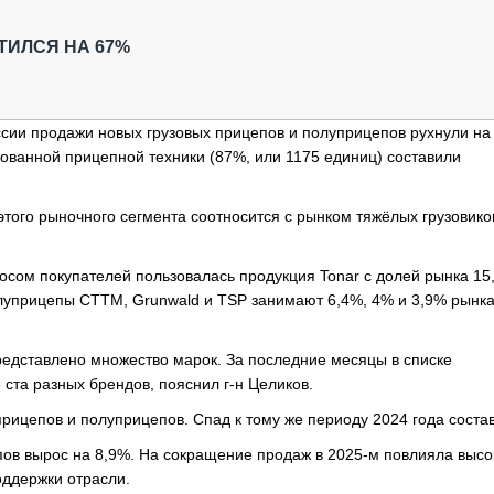
ОБЗОР ПРОШЕДШИХ МЕРОПРИЯТИЙ
КОММУ
БЛИЖАЙШИЕ МЕРОПРИЯТИЯ
ПАССА
ТИЛСЯ НА 67%
СЕЛЬХ
ТЕХНИ
КАРЬЕ
ссии продажи новых грузовых прицепов и полуприцепов рухнули на
ованной прицепной техники (87%, или 1175 единиц) составили
ЛОГИС
АВТОМ
этого рыночного сегмента соотносится с рынком тяжёлых грузовиков
КОМПЛ
осом покупателей пользовалась продукция Tonar с долей рынка 15
олуприцепы CTTM, Grunwald и TSP занимают 6,4%, 4% и 3,9% рынк
редставлено множество марок. За последние месяцы в списке
ста разных брендов, пояснил г-н Целиков.
прицепов и полуприцепов. Спад к тому же периоду 2024 года соста
пов вырос на 8,9%. На сокращение продаж в 2025-м повлияла высо
оддержки отрасли.