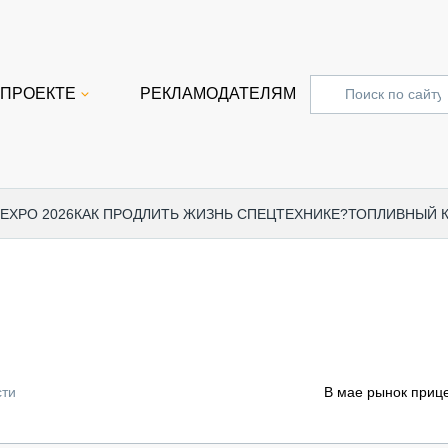
 ПРОЕКТЕ
РЕКЛАМОДАТЕЛЯМ
 EXPO 2026
КАК ПРОДЛИТЬ ЖИЗНЬ СПЕЦТЕХНИКЕ?
ТОПЛИВНЫЙ 
СПЕЦПРОЕКТЫ
СТАТЬ
EXPO CTT 2024
ДОРОЖ
EXPO CTT 2023
ГРУЗО
EXPO CTT 2022
КОММЕ
сти
В мае рынок прице
КОМТРАНС 2021
ПОДЪЁ
МЕРОПРИЯТИЯ
ПРИЦЕ