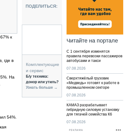
НАЛЬНАЯ ТЕХНИКА
ПОДЕЛИТЬСЯ:
ЖИРСКИЙ ТРАНСПОРТ
ОЗТЕХНИКА
КА СПЕЦИАЛЬНОГО НАЗНАЧЕНИЯ
РНАЯ ТЕХНИКА
 67% к
Читайте на портале
ТИКА И СКЛАД
С 1 сентября изменятся
АТИЗАЦИЯ И ТЕХНОЛОГИИ
правила перевозки пассажиров
, где в
автобусами и такси
ЕКТУЮЩИЕ И СЕРВИС
Комплектующие
07.08.2026
и сервис
Б/у техника:
,5%. На
Сверхтяжёлый грузовик
донор или утиль?
«Медведь» готовят к работе в
а
Узнать больше →
промышленном секторе
07.08.2026
КАМАЗ разрабатывает
гибридную силовую установку
для тягачей семейства К6
вил 54%.
07.08.2026
кая
РЕКЛАМА