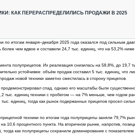
ОБЗОР ПРОШЕДШИХ МЕРОПРИЯТИЙ
КОММУ
БЛИЖАЙШИЕ МЕРОПРИЯТИЯ
ПАССА
И: КАК ПЕРЕРАСПРЕДЕЛИЛИСЬ ПРОДАЖИ В 2025
СЕЛЬХ
ТЕХНИ
КАРЬЕ
ки по итогам января–декабря 2025 года оказался под сильным дав
ЛОГИС
более чем вдвое и составили 24,7 тыс. единиц, что на 53,2% ниже
АВТОМ
КОМПЛ
нта полуприцепов. Их реализация снизилась на 58,8%, до 19,7 т
ительно устойчивее: объём продаж составил 5 тыс. единиц, что ли
 продаж новой техники заметно сместилась в сторону прицепов.
е продемонстрировал спад, однако его масштабы были существенн
,2 тыс. единиц техники с пробегом — на 7% меньше, чем годом ра
 тыс. единиц, тогда как рынок подержанных прицепов просел силь
 прицепной техники по итогам года полуприцепы заняли 79,7% рын
на 10,6 процентного пункта. На вторичном рынке, напротив, позиц
п.), тогда как полуприцепы сохранили доминирование с показателем