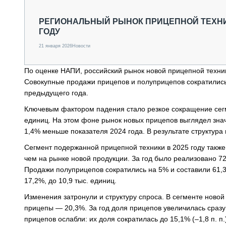
СПЕЦТЕХНИКА И ТРАНСПОРТ
ГРУЗОПЕРЕВОЗКИ
РЕГИОНАЛЬНЫЙ РЫНОК ПРИЦЕПНОЙ ТЕХНИК
ГОДУ
ФИНАНСЫ, ЛИЗИНГ, СТРАХОВАНИЕ
ТЕХНИКА КРУПНЫМ ПЛАНОМ
21 января 2026
Новости
ИСПЫТАТЕЛИ
ТЕХНОЛОГИИ
По оценке НАПИ, российский рынок новой прицепной техни
ДОРОЖНАЯ ИНДУСТРИЯ
Совокупные продажи прицепов и полуприцепов сократились 
СЕРВИСМЕНЫ
предыдущего года.
Ключевым фактором падения стало резкое сокращение сегме
единиц. На этом фоне рынок новых прицепов выглядел знач
1,4% меньше показателя 2024 года. В результате структура
Сегмент подержанной прицепной техники в 2025 году такж
чем на рынке новой продукции. За год было реализовано 72
Продажи полуприцепов сократились на 5% и составили 61,3
17,2%, до 10,9 тыс. единиц.
Изменения затронули и структуру спроса. В сегменте новой
прицепы — 20,3%. За год доля прицепов увеличилась сразу 
прицепов ослабли: их доля сократилась до 15,1% (–1,8 п. 