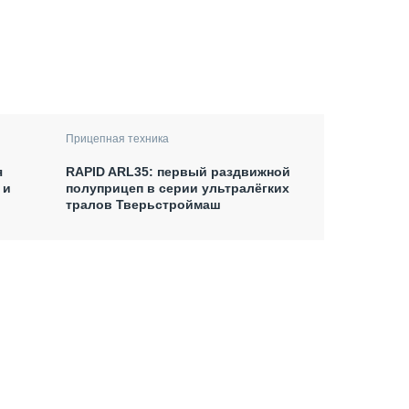
Прицепная техника
я
RAPID ARL35: первый раздвижной
 и
полуприцеп в серии ультралёгких
тралов Тверьстроймаш