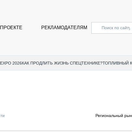
 ПРОЕКТЕ
РЕКЛАМОДАТЕЛЯМ
 EXPO 2026
КАК ПРОДЛИТЬ ЖИЗНЬ СПЕЦТЕХНИКЕ?
ТОПЛИВНЫЙ 
СПЕЦПРОЕКТЫ
СТАТЬ
EXPO CTT 2024
ДОРОЖ
EXPO CTT 2023
ГРУЗО
EXPO CTT 2022
КОММЕ
сти
Региональный рыно
КОМТРАНС 2021
ПОДЪЁ
МЕРОПРИЯТИЯ
ПРИЦЕ