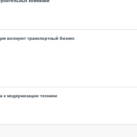
троительных компаний
одня волнуют транспортный бизнес
та к модернизации техники