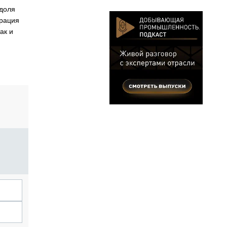
 доля
трация
ак и