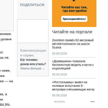
НАЛЬНАЯ ТЕХНИКА
ПОДЕЛИТЬСЯ:
ЖИРСКИЙ ТРАНСПОРТ
ОЗТЕХНИКА
КА СПЕЦИАЛЬНОГО НАЗНАЧЕНИЯ
РНАЯ ТЕХНИКА
Читайте на портале
лением.
ТИКА И СКЛАД
 уровня
Zoomlion привёз 62-метровый
АТИЗАЦИЯ И ТЕХНОЛОГИИ
автобетононасос на шасси
Scania
ЕКТУЮЩИЕ И СЕРВИС
Комплектующие
ыс.
05.08.2026
и сервис
шь на
Б/у техника:
«Дормашина» показала
донор или утиль?
беспилотную модель и каток с
Узнать больше →
осцилляцией
о ниже,
05.08.2026
нее.
нее — на
«Ростсельмаш» вывел на
полевые испытания 9-
метровую очёсывающую жатку
ка, а
05.08.2026
ии
РЕКЛАМА
 84,9%.