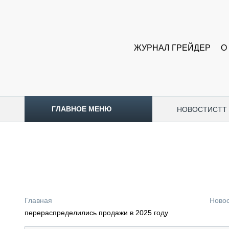
ЖУРНАЛ ГРЕЙДЕР
О
ГЛАВНОЕ МЕНЮ
НОВОСТИ
CTT
ТОПЛИВНЫЙ КРИЗИС
НОВОСТИ
CTT EXPO 2026
CTT EXPO 2025
КАК ПРОДЛИТЬ ЖИЗНЬ СПЕЦТЕХНИКЕ?
Главная
Ново
АНАЛИТИКА
перераспределились продажи в 2025 году
ОБЗОР РЫНКА