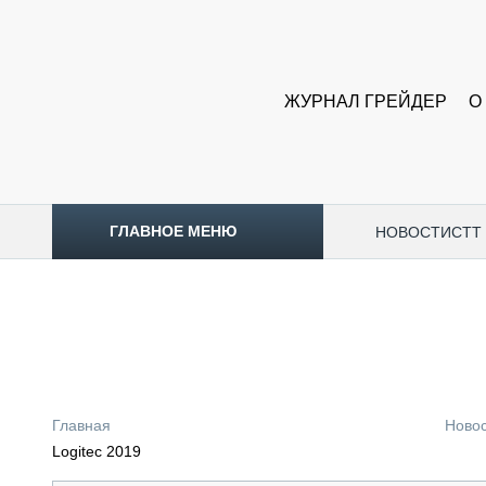
ЖУРНАЛ ГРЕЙДЕР
О
ГЛАВНОЕ МЕНЮ
НОВОСТИ
CTT
ТОПЛИВНЫЙ КРИЗИС
НОВОСТИ
CTT EXPO 2026
CTT EXPO 2025
КАК ПРОДЛИТЬ ЖИЗНЬ СПЕЦТЕХНИКЕ?
Главная
Ново
АНАЛИТИКА
Logitec 2019
ОБЗОР РЫНКА