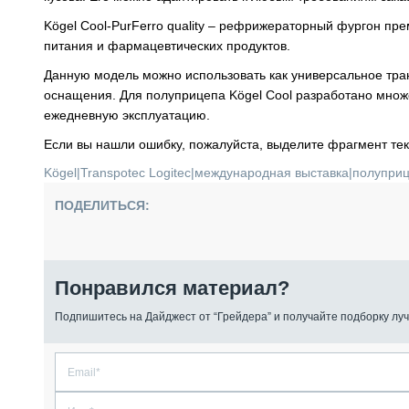
Kögel Cool-PurFerro quality – рефрижераторный фургон пр
питания и фармацевтических продуктов.
Данную модель можно использовать как универсальное тра
оснащения. Для полуприцепа Kögel Cool разработано множ
ежедневную эксплуатацию.
Если вы нашли ошибку, пожалуйста, выделите фрагмент те
Kögel
|
Transpotec Logitec
|
международная выставка
|
полупри
ПОДЕЛИТЬСЯ:
Понравился материал?
Подпишитесь на Дайджест от “Грейдера” и получайте подборку луч