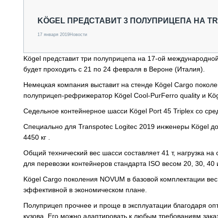
СПЕЦТЕХНИКА И ТРАНСПОРТ
ГРУЗОПЕРЕВОЗКИ
KÖGEL ПРЕДСТАВИТ 3 ПОЛУПРИЦЕПА НА TR
ФИНАНСЫ, ЛИЗИНГ, СТРАХОВАНИЕ
17 января 2019
Новости
ТЕХНИКА КРУПНЫМ ПЛАНОМ
ИСПЫТАТЕЛИ
Kögel представит три полуприцепа на 17-ой международной 
ТЕХНОЛОГИИ
будет проходить с 21 по 24 февраля в Вероне (Италия).
ДОРОЖНАЯ ИНДУСТРИЯ
СЕРВИСМЕНЫ
Немецкая компания выставит на стенде Kögel Cargo покол
полуприцеп-рефрижератор Kögel Cool-PurFerro quality и Kögel
Седельное контейнерное шасси Kögel Port 45 Triplex со с
Специально для Transpotec Logitec 2019 инженеры Kögel д
4450 кг .
Общий технический вес шасси составляет 41 т, нагрузка на
для перевозки контейнеров стандарта ISO весом 20, 30, 40 
Kögel Cargo поколения NOVUM в базовой комплектации веси
эффективной в экономическом плане.
Полуприцеп прочнее и проще в эксплуатации благодаря о
кузова. Его можно адаптировать к любым требованиям заказ