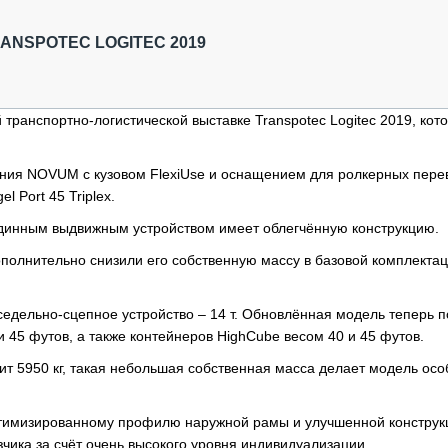
ОБЗОР ПРОШЕДШИХ МЕРОПРИЯТИЙ
КОММУ
БЛИЖАЙШИЕ МЕРОПРИЯТИЯ
ПАССА
ANSPOTEC LOGITEC 2019
СЕЛЬХ
ТЕХНИ
КАРЬЕ
транспортно-логистической выставке Transpotec Logitec 2019, кот
ЛОГИС
АВТОМ
ения NOVUM с кузовом FlexiUse и оснащением для ролкерных перев
 Port 45 Triplex.
КОМПЛ
рединным выдвижным устройством имеет облегчённую конструкцию.
ополнительно снизили его собственную массу в базовой комплекта
 седельно-сцепное устройство – 14 т. Обновлённая модель теперь 
и 45 футов, а также контейнеров HighCube весом 40 и 45 футов.
т 5950 кг, такая небольшая собственная масса делает модель ос
птимизированному профилю наружной рамы и улучшенной конструк
чика за счёт очень высокого уровня индивидуализации.