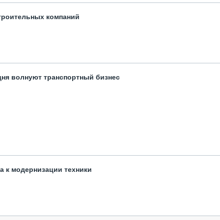
троительных компаний
одня волнуют транспортный бизнес
та к модернизации техники