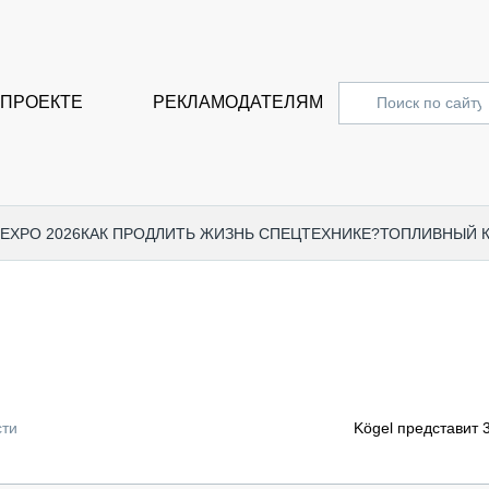
 ПРОЕКТЕ
РЕКЛАМОДАТЕЛЯМ
 EXPO 2026
КАК ПРОДЛИТЬ ЖИЗНЬ СПЕЦТЕХНИКЕ?
ТОПЛИВНЫЙ 
СПЕЦПРОЕКТЫ
СТАТЬ
EXPO CTT 2024
ДОРОЖ
EXPO CTT 2023
ГРУЗО
EXPO CTT 2022
КОММЕ
сти
Kögel представит 
КОМТРАНС 2021
ПОДЪЁ
МЕРОПРИЯТИЯ
ПРИЦЕ