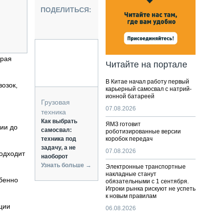
НАЛЬНАЯ ТЕХНИКА
ПОДЕЛИТЬСЯ:
ЖИРСКИЙ ТРАНСПОРТ
ОЗТЕХНИКА
КА СПЕЦИАЛЬНОГО НАЗНАЧЕНИЯ
РНАЯ ТЕХНИКА
орая
Читайте на портале
ТИКА И СКЛАД
В Китае начал работу первый
АТИЗАЦИЯ И ТЕХНОЛОГИИ
озок,
карьерный самосвал с натрий-
ионной батареей
ЕКТУЮЩИЕ И СЕРВИС
Грузовая
07.08.2026
техника
Как выбрать
ЯМЗ готовит
ции до
самосвал:
роботизированные версии
техника под
коробок передач
задачу, а не
07.08.2026
подходит
наоборот
Узнать больше →
Электронные транспортные
накладные станут
обенно
обязательными с 1 сентября.
Игроки рынка рискуют не успеть
к новым правилам
ции
06.08.2026