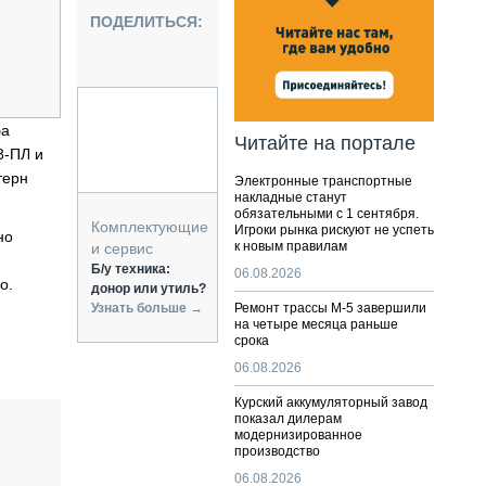
НАЛЬНАЯ ТЕХНИКА
ПОДЕЛИТЬСЯ:
ЖИРСКИЙ ТРАНСПОРТ
ОЗТЕХНИКА
КА СПЕЦИАЛЬНОГО НАЗНАЧЕНИЯ
РНАЯ ТЕХНИКА
ба
Читайте на портале
3-ПЛ и
ТИКА И СКЛАД
терн
Электронные транспортные
АТИЗАЦИЯ И ТЕХНОЛОГИИ
накладные станут
обязательными с 1 сентября.
ЕКТУЮЩИЕ И СЕРВИС
Комплектующие
Игроки рынка рискуют не успеть
но
к новым правилам
и сервис
Б/у техника:
06.08.2026
о.
донор или утиль?
Узнать больше →
Ремонт трассы М-5 завершили
на четыре месяца раньше
срока
06.08.2026
Курский аккумуляторный завод
показал дилерам
модернизированное
производство
06.08.2026