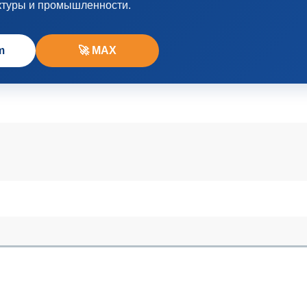
ктуры и промышленности.
m
🚀 MAX