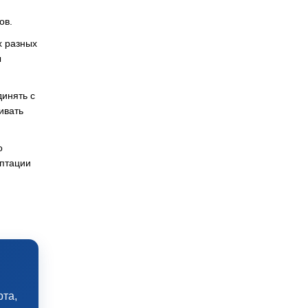
ов.
х разных
ы
инять с
ивать
о
аптации
рта,