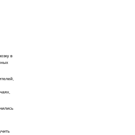
озку в
нных
ителей,
чаях,
ючились
учить