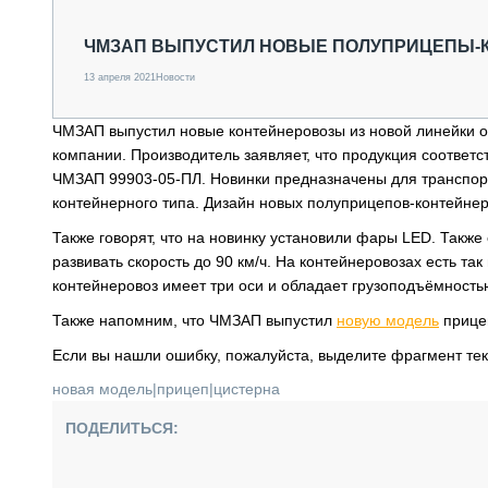
СПЕЦТЕХНИКА И ТРАНСПОРТ
ГРУЗОПЕРЕВОЗКИ
ЧМЗАП ВЫПУСТИЛ НОВЫЕ ПОЛУПРИЦЕПЫ-
ФИНАНСЫ, ЛИЗИНГ, СТРАХОВАНИЕ
13 апреля 2021
Новости
ТЕХНИКА КРУПНЫМ ПЛАНОМ
ИСПЫТАТЕЛИ
ЧМЗАП выпустил новые контейнеровозы из новой линейки о
ТЕХНОЛОГИИ
компании. Производитель заявляет, что продукция соотве
ДОРОЖНАЯ ИНДУСТРИЯ
ЧМЗАП 99903-05-ПЛ. Новинки предназначены для транспорт
СЕРВИСМЕНЫ
контейнерного типа. Дизайн новых полуприцепов-контейне
Также говорят, что на новинку установили фары LED. Такж
развивать скорость до 90 км/ч. На контейнеровозах есть 
контейнеровоз имеет три оси и обладает грузоподъёмностью 
Также напомним, что ЧМЗАП выпустил
новую модель
прице
Если вы нашли ошибку, пожалуйста, выделите фрагмент те
новая модель
|
прицеп
|
цистерна
ПОДЕЛИТЬСЯ: