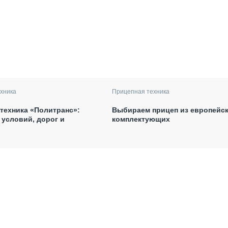
хника
Прицепная техника
техника «Политранс»:
Выбираем прицеп из европейс
условий, дорог и
комплектующих