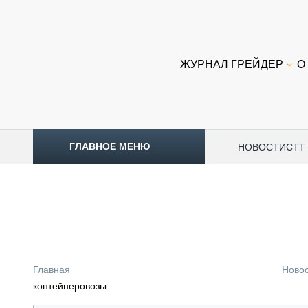
ЖУРНАЛ ГРЕЙДЕР
О
ГЛАВНОЕ МЕНЮ
НОВОСТИ
CTT
ТОПЛИВНЫЙ КРИЗИС
НОВОСТИ
CTT EXPO 2026
CTT EXPO 2025
КАК ПРОДЛИТЬ ЖИЗНЬ СПЕЦТЕХНИКЕ?
Главная
Ново
АНАЛИТИКА
контейнеровозы
ОБЗОР РЫНКА