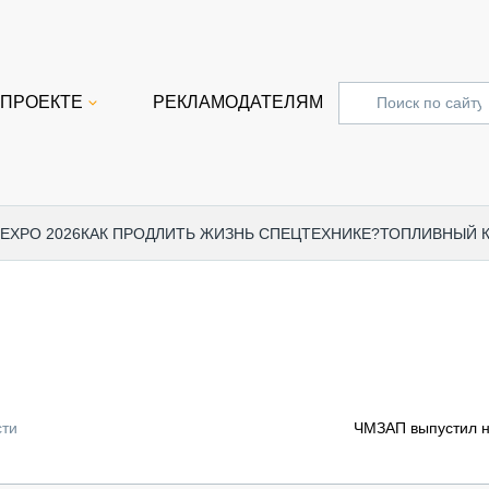
 ПРОЕКТЕ
РЕКЛАМОДАТЕЛЯМ
 EXPO 2026
КАК ПРОДЛИТЬ ЖИЗНЬ СПЕЦТЕХНИКЕ?
ТОПЛИВНЫЙ 
СПЕЦПРОЕКТЫ
СТАТЬ
EXPO CTT 2024
ДОРОЖ
EXPO CTT 2023
ГРУЗО
EXPO CTT 2022
КОММЕ
сти
ЧМЗАП выпустил 
КОМТРАНС 2021
ПОДЪЁ
МЕРОПРИЯТИЯ
ПРИЦЕ