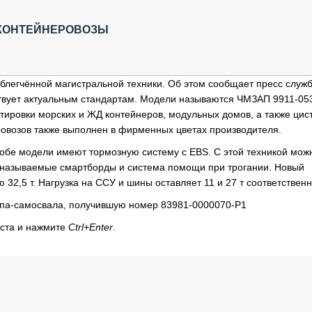
ОБЗОР ПРОШЕДШИХ МЕРОПРИЯТИЙ
КОММУ
БЛИЖАЙШИЕ МЕРОПРИЯТИЯ
ПАССА
КОНТЕЙНЕРОВОЗЫ
СЕЛЬХ
ТЕХНИ
КАРЬЕ
блегчённой магистральной техники. Об этом сообщает пресс служ
тствует актуальным стандартам. Модели называются ЧМЗАП 9911-05
ЛОГИС
ировки морских и ЖД контейнеров, модульных домов, а также цис
АВТОМ
ровозов также выполнен в фирменных цветах производителя.
КОМПЛ
е обе модели имеют тормозную систему с EBS. С этой техникой мож
так называемые смартборды и система помощи при трогании. Новый
32,5 т. Нагрузка на ССУ и шины оставляет 11 и 27 т соответственн
па-самосвала, получившую номер 83981-0000070-Р1
кста и нажмите
Ctrl+Enter
.