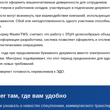
мости оформить машиночитаемые доверенности для сотрудников.
етчеров и работников складов, участвующих в подписании документ
ости могут возникнуть при взаимодействии компаний, использующи
ламентов. Сбой или неподготовленность одного участника способн
и.
рму MasterTMS, считают, что работу с ЭТрН целесообразно объед
 информации разработчика, система позволяет оформлять и отслеж
огистическими операциями.
7 года при предъявлении бумажного документа вместо электронног
м. Минтранс подчёркивает, что этот период предназначен для ад
ия новых требований.
оверяют готовность перевозчиков к ЭДО.
er там, где вам удобно
узнавать о новостях спецтехники, коммерческого транспо