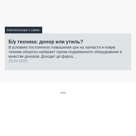
Комплектующие и сервис
Б/у техника: донор или утиль?
В условиях постоянного повышения цен на запчасти и новую
технику обороты набирает скупка подержанного оборудования в
качестве доноров. Доходит до фарса,...
25.04.2025
РЕКЛАМА