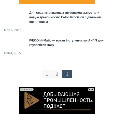
Для среднетоннажных грузовиков выпустили
новую трансмиссию Eaton Procision с двойным
сцеплением
Мар 6, 2015
IVECO Hi-Matic — новая 8-ступенчатая АКПП для
грузовиков Daily
Фев 4, 2015
Пагинация
1
2
3
записей
РЕКЛАМА