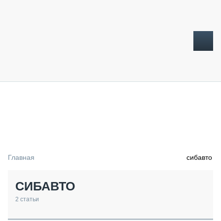
ТОПЛИВНЫЙ КРИЗИС
НОВОСТИ
CTT EXPO 2026
CTT EXPO 2025
КАК ПРОДЛИТЬ ЖИЗНЬ СПЕЦТЕХНИКЕ?
Главная
сибавто
АНАЛИТИКА
ОБЗОР РЫНКА
СИБАВТО
ТЕХНИКА КРУПНЫМ ПЛАНОМ
ИСПЫТАТЕЛИ
2
статьи
ТЕХНОЛОГИИ
ДОРОЖНАЯ ИНДУСТРИЯ