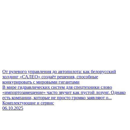
От рулевого управления до автопилота: как белорусский
холдинг «САЛЕО» создаёт решения, способные
конкурировать с мировыми гигантами
В мире гидравлических систем для спецтехники слово
«импортозамещение» часто звучит как пустой лозунг. Однако
есть компании, которые не просто громко заявляют о...
Комплектующие и сервис
06.10.2025