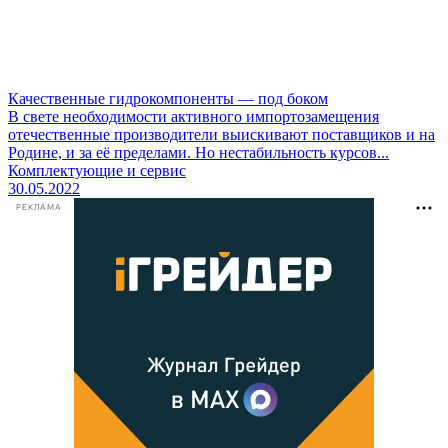
Качественные гидрокомпоненты — под боком
В свете необходимости активного импортозамещения
отечественные производители выискивают поставщиков и на
Родине, и за её пределами. Но нестабильность курсов...
Комплектующие и сервис
30.05.2022
РЕКЛАМА