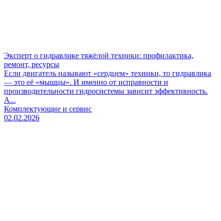
Эксперт о гидравлике тяжёлой техники: профилактика,
ремонт, ресурсы
Если двигатель называют «сердцем» техники, то гидравлика
— это её «мышцы». И именно от исправности и
производительности гидросистемы зависит эффективность.
А...
Комплектующие и сервис
02.02.2026