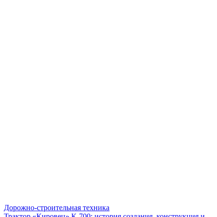
Дорожно-строительная техника
Трактор «Кировец» К-700: история создания, конструкция и