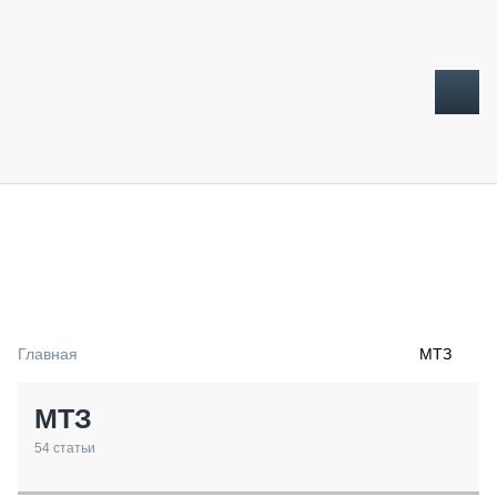
ТОПЛИВНЫЙ КРИЗИС
НОВОСТИ
CTT EXPO 2026
CTT EXPO 2025
КАК ПРОДЛИТЬ ЖИЗНЬ СПЕЦТЕХНИКЕ?
Главная
МТЗ
АНАЛИТИКА
ОБЗОР РЫНКА
МТЗ
ТЕХНИКА КРУПНЫМ ПЛАНОМ
ИСПЫТАТЕЛИ
54
статьи
ТЕХНОЛОГИИ
ДОРОЖНАЯ ИНДУСТРИЯ