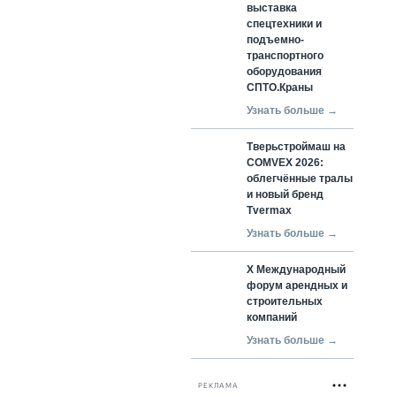
выставка
спецтехники и
подъемно-
транспортного
оборудования
СПТО.Краны
Узнать больше →
Тверьстроймаш на
COMVEX 2026:
облегчённые тралы
и новый бренд
Tvermax
Узнать больше →
X Международный
форум арендных и
строительных
компаний
Узнать больше →
РЕКЛАМА