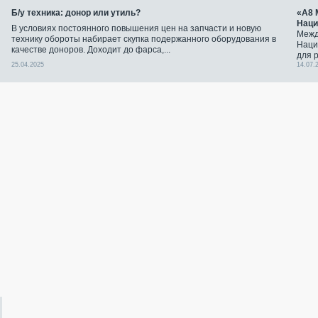
Б/у техника: донор или утиль?
«А8 
Наци
В условиях постоянного повышения цен на запчасти и новую
Межд
технику обороты набирает скупка подержанного оборудования в
Наци
качестве доноров. Доходит до фарса,...
для 
25.04.2025
14.07.