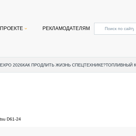
 ПРОЕКТЕ
РЕКЛАМОДАТЕЛЯМ
 EXPO 2026
КАК ПРОДЛИТЬ ЖИЗНЬ СПЕЦТЕХНИКЕ?
ТОПЛИВНЫЙ 
СПЕЦПРОЕКТЫ
СТАТЬ
EXPO CTT 2024
ДОРОЖ
EXPO CTT 2023
ГРУЗО
EXPO CTT 2022
КОММЕ
tsu D61-24
КОМТРАНС 2021
ПОДЪЁ
МЕРОПРИЯТИЯ
ПРИЦЕ