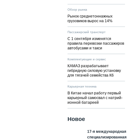
Обзор рынка
Рынок среднетоннажных
грузовиков вырос на 14%
Пассажирский транспорт
С 1 сентября изменятся
правила перевозки пассажиров
автобусами и такси
Комплектующие и сервис
КАМАЗ разрабатывает
гибридную силовую установку
для тягачей семейства К6
Карьерная техника
В Китае начал работу первый
карьерный самосвал с натрий-
ионной батареей
Новое
17-я международная
специализированная