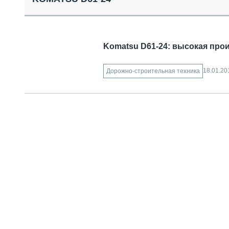
СПЕЦТЕХНИКА И ТРАНСПОРТ
ГРУЗОПЕРЕВОЗКИ
ФИНАНСЫ, ЛИЗИНГ, СТРАХОВАНИЕ
ТЕХНИКА КРУПНЫМ ПЛАНОМ
Komatsu D61-24: высокая про
ИСПЫТАТЕЛИ
ТЕХНОЛОГИИ
18.01.20
Дорожно-строительная техника
ДОРОЖНАЯ ИНДУСТРИЯ
СЕРВИСМЕНЫ