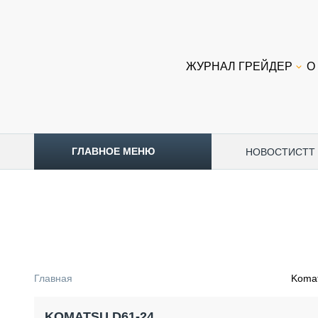
ЖУРНАЛ ГРЕЙДЕР
О
ГЛАВНОЕ МЕНЮ
НОВОСТИ
CTT
ТОПЛИВНЫЙ КРИЗИС
НОВОСТИ
CTT EXPO 2026
CTT EXPO 2025
КАК ПРОДЛИТЬ ЖИЗНЬ СПЕЦТЕХНИКЕ?
Главная
Koma
АНАЛИТИКА
ОБЗОР РЫНКА
KOMATSU D61-24