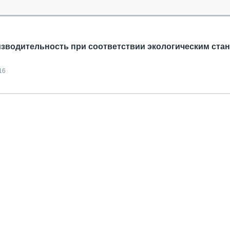
ОБЗОР ПРОШЕДШИХ МЕРОПРИЯТИЙ
КОММУ
БЛИЖАЙШИЕ МЕРОПРИЯТИЯ
ПАССА
СЕЛЬХ
ТЕХНИ
изводительность при соответствии экологическим ста
КАРЬЕ
16
ЛОГИС
АВТОМ
КОМПЛ