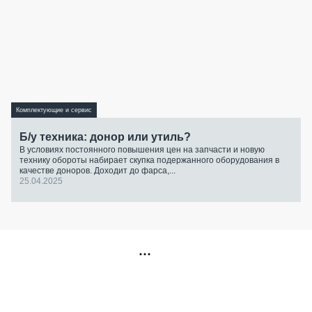
Комплектующие и сервис
Б/у техника: донор или утиль?
В условиях постоянного повышения цен на запчасти и новую
технику обороты набирает скупка подержанного оборудования в
качестве доноров. Доходит до фарса,...
25.04.2025
РЕКЛАМА