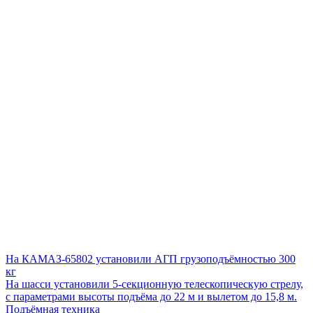
На КАМАЗ-65802 установили АГП грузоподъёмностью 300
кг
На шасси установили 5-секционную телескопическую стрелу,
с параметрами высоты подъёма до 22 м и вылетом до 15,8 м.
Подъёмная техника