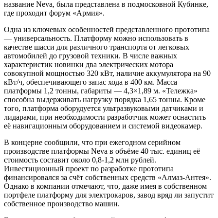
название Neva, была представлена в подмосковной Кубинке,
где проходит форум «Армия».
Одна из ключевых особенностей представленного прототипа
— универсальность. Платформу можно использовать в
качестве шасси для различного транспорта от легковых
автомобилей до грузовой техники. В числе важных
характеристик новинки два электрических мотора
совокупной мощностью 320 кВт, наличие аккумулятора на 90
кВт/ч, обеспечивающего запас хода в 400 км. Масса
платформы 1,2 тонны, габариты — 4,3×1,89 м. «Тележка»
способна выдерживать нагрузку порядка 1,65 тонны. Кроме
того, платформа оборудуется ультразвуковыми датчиками и
лидарами, при необходимости разработчик может оснастить
её навигационным оборудованием и системой видеокамер.
В концерне сообщили, что при ежегодном серийном
производстве платформы Neva в объёме 40 тыс. единиц её
стоимость составит около 0,8-1,2 млн рублей.
Инвестиционный проект по разработке прототипа
финансировался за счёт собственных средств «Алмаз-Антея».
Однако в компании отмечают, что, даже имея в собственном
портфеле платформу для электрокаров, завод вряд ли запустит
собственное производство машин.