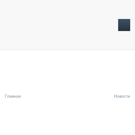
ТОПЛИВНЫЙ КРИЗИС
НОВОСТИ
CTT EXPO 2026
CTT EXPO 2025
КАК ПРОДЛИТЬ ЖИЗНЬ СПЕЦТЕХНИКЕ?
Главная
Новости
АНАЛИТИКА
ОБЗОР РЫНКА
ТЕХНИКА КРУПНЫМ ПЛАНОМ
ИСПЫТАТЕЛИ
ТЕХНОЛОГИИ
ДОРОЖНАЯ ИНДУСТРИЯ