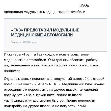
СЕРВИСМЕНЫ
«ГАЗ»
представил модульные медицинские автомобили
СПЕЦПРОЕКТЫ
МЕРОПРИЯТИЯ
СТАТЬИ ПО КАТЕГОРИЯМ ТЕХНИКИ
«ГАЗ» ПРЕДСТАВИЛ МОДУЛЬНЫЕ
О ПРОЕКТЕ
МЕДИЦИНСКИЕ АВТОМОБИЛИ
14 августа 2020
Новости
Инженеры «Группы Газ» создали новые модульные
медицинские автомобили. Они должны облегчить работу
медучреждений и увеличить их эффективность в условиях
пандемии.
Одна из главных новинок, это модульный автомобиль скорой
помощи на шасси «ГАЗель NEXT». Медицинский блок можно
отсоединить и переставить на другое шасси, так сделали
потому, что из-за высокой интенсивности шасси
«изнашиваются» достаточно быстро. Проще перенести
надстройку на другое шасси, а не покупать новый