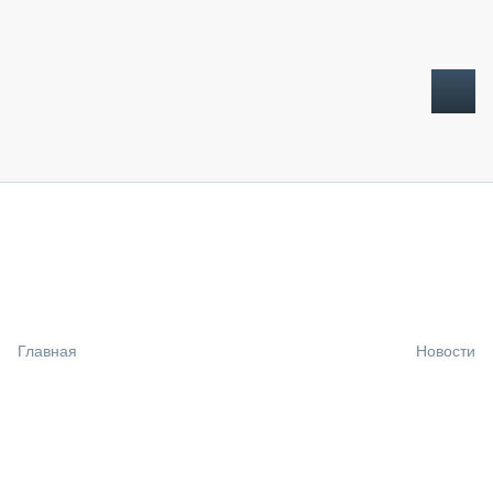
ТОПЛИВНЫЙ КРИЗИС
НОВОСТИ
CTT EXPO 2026
CTT EXPO 2025
КАК ПРОДЛИТЬ ЖИЗНЬ СПЕЦТЕХНИКЕ?
Главная
Новости
АНАЛИТИКА
ОБЗОР РЫНКА
ТЕХНИКА КРУПНЫМ ПЛАНОМ
ИСПЫТАТЕЛИ
ТЕХНОЛОГИИ
ДОРОЖНАЯ ИНДУСТРИЯ