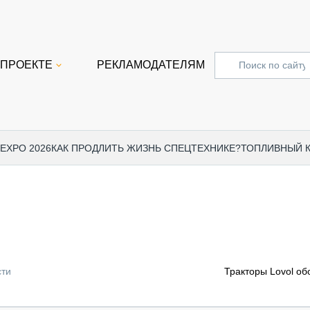
 ПРОЕКТЕ
РЕКЛАМОДАТЕЛЯМ
 EXPO 2026
КАК ПРОДЛИТЬ ЖИЗНЬ СПЕЦТЕХНИКЕ?
ТОПЛИВНЫЙ 
СПЕЦПРОЕКТЫ
СТАТЬ
EXPO CTT 2024
ДОРОЖ
EXPO CTT 2023
ГРУЗО
EXPO CTT 2022
КОММЕ
сти
Тракторы Lovol об
КОМТРАНС 2021
ПОДЪЁ
МЕРОПРИЯТИЯ
ПРИЦЕ