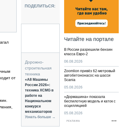
НАЛЬНАЯ ТЕХНИКА
ПОДЕЛИТЬСЯ:
ЖИРСКИЙ ТРАНСПОРТ
ОЗТЕХНИКА
КА СПЕЦИАЛЬНОГО НАЗНАЧЕНИЯ
РНАЯ ТЕХНИКА
Читайте на портале
агал
ТИКА И СКЛАД
В России разрешили бензин
АТИЗАЦИЯ И ТЕХНОЛОГИИ
класса Евро-2
ЕКТУЮЩИЕ И СЕРВИС
06.08.2026
Дорожно-
строительная
очным
Zoomlion привёз 62-метровый
техника
автобетононасос на шасси
ходит от
«А8 Машины
Scania
России 2026»:
05.08.2026
техника XCMG в
работе на
«Дормашина» показала
мин.
Национальном
беспилотную модель и каток с
осцилляцией
конкурсе
ления,
механизаторов
05.08.2026
Узнать больше →
РЕКЛАМА