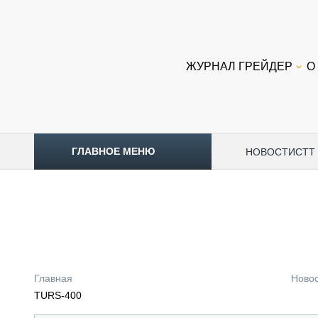
ЖУРНАЛ ГРЕЙДЕР
О
ГЛАВНОЕ МЕНЮ
НОВОСТИ
CTT
ТОПЛИВНЫЙ КРИЗИС
НОВОСТИ
CTT EXPO 2026
CTT EXPO 2025
КАК ПРОДЛИТЬ ЖИЗНЬ СПЕЦТЕХНИКЕ?
Главная
Ново
АНАЛИТИКА
TURS-400
ОБЗОР РЫНКА