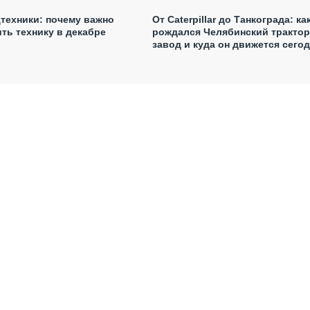
техники: почему важно
От Caterpillar до Танкограда: ка
ить технику в декабре
рождался Челябинский тракто
завод и куда он движется сего