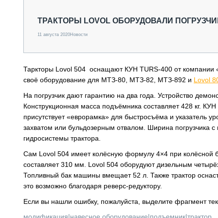
СПЕЦТЕХНИКА И ТРАНСПОРТ
ГРУЗОПЕРЕВОЗКИ
ТРАКТОРЫ LOVOL ОБОРУДОВАЛИ ПОГРУЗЧИ
ФИНАНСЫ, ЛИЗИНГ, СТРАХОВАНИЕ
11 августа 2020
Новости
ТЕХНИКА КРУПНЫМ ПЛАНОМ
ИСПЫТАТЕЛИ
ТЕХНОЛОГИИ
Таркторы Lovol 504 оснащают КУН TURS-400 от компании
ДОРОЖНАЯ ИНДУСТРИЯ
своё оборудование для МТЗ-80, МТЗ-82, МТЗ-892 и
Lovol 8
СЕРВИСМЕНЫ
На погрузчик дают гарантию на два года. Устройство демон
Конструкционная масса подъёмника составляет 428 кг. КУН
присутствует «еврорамка» для быстросъёма и указатель ур
захватом или бульдозерным отвалом. Ширина погрузчика с 
гидросистемы трактора.
Сам Lovol 504 имеет колёсную формулу 4×4 при колёсной б
составляет 310 мм. Lovol 504 оборудуют дизельным четыр
Топливный бак машины вмещает 52 л. Также трактор оснаст
это возможно благодаря реверс-редуктору.
Если вы нашли ошибку, пожалуйста, выделите фрагмент те
модификация
|
навесное оборудование
|
подъемник
|
трактор