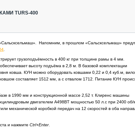
ОБЗОР ПРОШЕДШИХ МЕРОПРИЯТИЙ
КОММУ
БЛИЖАЙШИЕ МЕРОПРИЯТИЯ
ПАССА
КАМИ TURS-400
СЕЛЬХ
ТЕХНИ
КАРЬЕ
 «Сальсксельмаш». Напомним, в прошлом «Сальсксельмаш» предл
ЛОГИС
04
.
АВТОМ
стрирует грузоподъёмность в 400 кг при толщине рамы в 4 мм.
КОМПЛ
 обеспечивает высоту подъёма в 2,8 м. В базовой комплектации
овня ковша. КУН можно оборудовать ковшами 0,22 и 0,4 куб.м, вил
ковшом составляет 1512 мм, а с отвалом 1712. Питание КУН проис
азе в 1990 мм и конструкционной массе 2,52 т. Клиренс машины
ёхцилиндровым двигателем A498BT мощностью 50 л.с при 2400 об/
или механической коробкой передач на 12 скоростей в оба направ
кста и нажмите
Ctrl+Enter
.