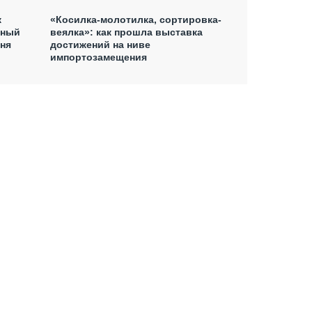
«Косилка-молотилка, сортировка-
к
веялка»: как прошла выставка
рный
достижений на ниве
дня
импортозамещения